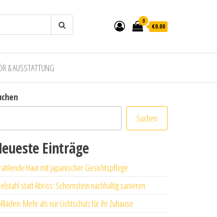
0
€0.00
ÖR & AUSSTATTUNG
uchen
Suchen
eueste Einträge
rahlende Haut mit japanischer Gesichtspflege
elstahl statt Abriss: Schornstein nachhaltig sanieren
llläden: Mehr als nur Lichtschutz für Ihr Zuhause