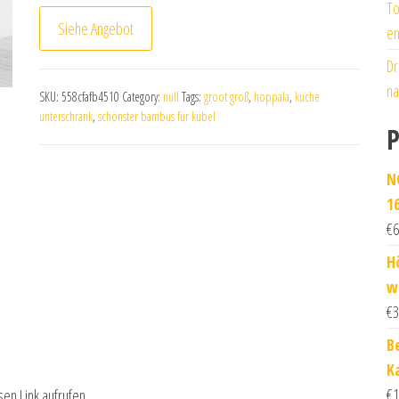
To
Siehe Angebot
en
Dr
na
SKU:
558cfafb4510
Category:
null
Tags:
groot groß
,
hoppala
,
küche
unterschrank
,
schönster bambus für kübel
P
N
1
€
6
H
w
€
3
B
K
€
1
sen Link aufrufen.