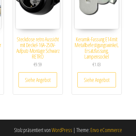
Steckdose retro Aussicht
Keramik-Fassung E14 mit
r
mit Deckel-16A-250V-
Metallbefestigungswinkel,
5
Aufputz-Montage Schwarz
Ersatzfassung,
RETRO
Lampensockel
€
9.59
€
1.03
Siehe Angebot
Siehe Angebot
Stolz präsentiert von
WordPress
|
Theme:
Envo eCommerce