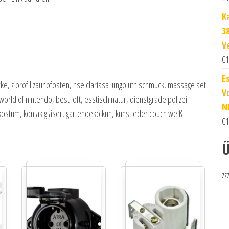
K
3
V
€
1
E
cke, z profil zaunpfosten, hse clarissa jungbluth schmuck, massage set
V
d of nintendo, best loft, esstisch natur, dienstgrade polizei
N
ostüm, konjak gläser, gartendeko kuh, kunstleder couch weiß
€
1
Ü
zz