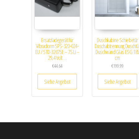
Ersatzladegerät für
Duschkabine Schiebetür
Vibradorm SPS-320-024-
Duschabtrennung Duschtü
EU / STD-32075E – 7S Li –
Duschwand Glas ESG 18
29,4 Volt …
cm
€
44.64
€
199.99
Siehe Angebot
Siehe Angebot