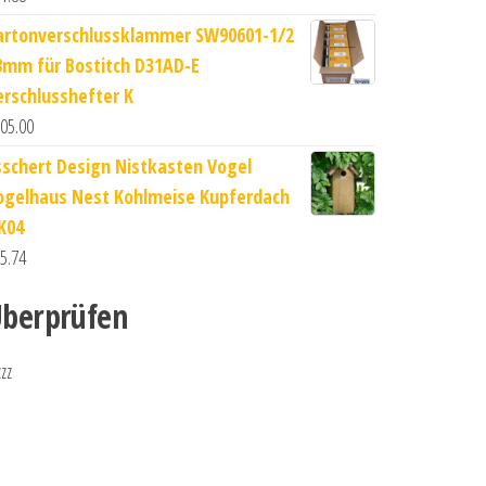
artonverschlussklammer SW90601-1/2
8mm für Bostitch D31AD-E
erschlusshefter K
05.00
sschert Design Nistkasten Vogel
ogelhaus Nest Kohlmeise Kupferdach
K04
5.74
berprüfen
zzz