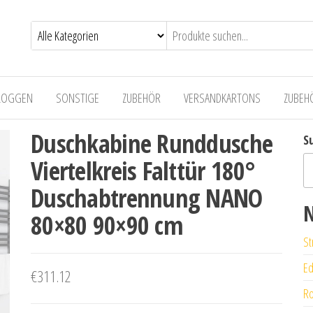
LOGGEN
SONSTIGE
ZUBEHÖR
VERSANDKARTONS
ZUBEH
Duschkabine Runddusche
S
Viertelkreis Falttür 180°
Duschabtrennung NANO
N
80×80 90×90 cm
St
Ed
€
311.12
Ro