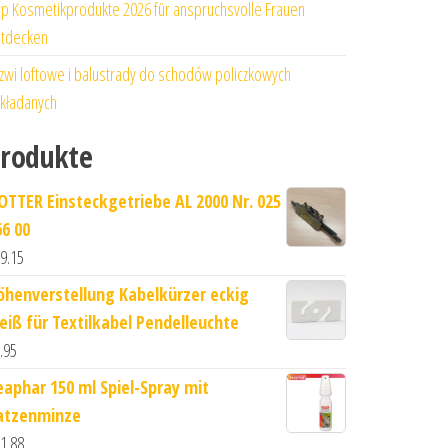
p Kosmetikprodukte 2026 für anspruchsvolle Frauen
tdecken
zwi loftowe i balustrady do schodów policzkowych
kładanych
rodukte
OTTER Einsteckgetriebe AL 2000 Nr. 025
66 00
9.15
öhenverstellung Kabelkürzer eckig
eiß für Textilkabel Pendelleuchte
.95
eaphar 150 ml Spiel-Spray mit
atzenminze
1.88