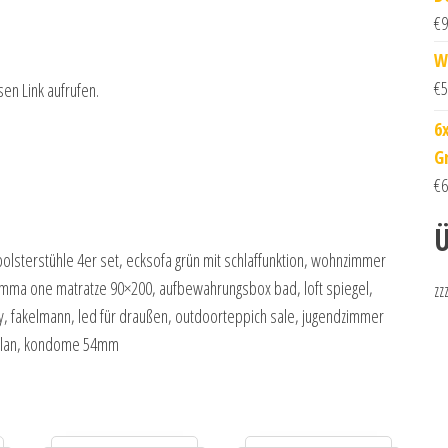
€
9
W
€
5
sen Link aufrufen.
6
G
€
6
Ü
olsterstühle 4er set, ecksofa grün mit schlaffunktion, wohnzimmer
 emma one matratze 90×200, aufbewahrungsbox bad, loft spiegel,
zz
ey, fakelmann, led für draußen, outdoorteppich sale, jugendzimmer
zellan, kondome 54mm