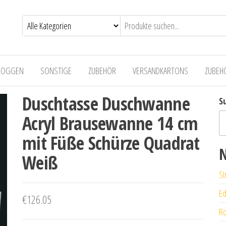
LOGGEN
SONSTIGE
ZUBEHÖR
VERSANDKARTONS
ZUBEH
Duschtasse Duschwanne
S
Acryl Brausewanne 14 cm
mit Füße Schürze Quadrat
N
Weiß
St
Ed
€
126.05
Ro