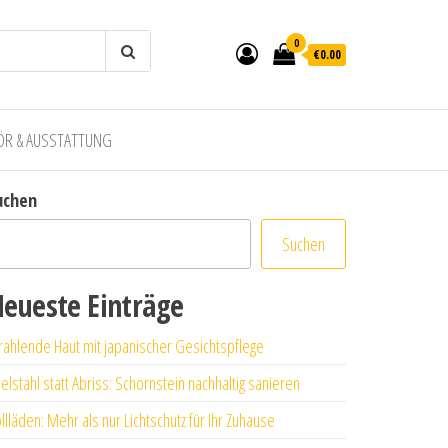
0
€0.00
ÖR & AUSSTATTUNG
uchen
Suchen
eueste Einträge
rahlende Haut mit japanischer Gesichtspflege
elstahl statt Abriss: Schornstein nachhaltig sanieren
llläden: Mehr als nur Lichtschutz für Ihr Zuhause