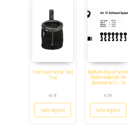
Trixie Snack-Tasche Twist
Buntbartschlüssel Syste
Treat
Fliether Artikel 945 108
Zimmertür Nr 51 – 74
€
6.78
€
7.99
Siehe Angebot
Siehe Angebot