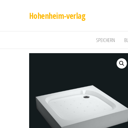
Hohenheim-verlag
SPEICHERN
B