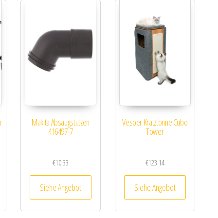
m
Makita Absaugstutzen
Vesper Kratztonne Cubo
416497-7
Tower
€
10.33
€
123.14
Siehe Angebot
Siehe Angebot