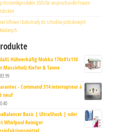
p Kosmetikprodukte 2026 für anspruchsvolle Frauen
tdecken
zwi loftowe i balustrady do schodów policzkowych
kładanych
rodukte
idaXL Hühnerkäfig Mokka 170x81x110
m Massivholz Kiefer & Tanne
83.99
arantec - Command 314 interrupteur à
lé neuf
0.40
paBalancer Basic | UltraShock | oder
et Whirlpool Reiniger
esinfektionsmittel