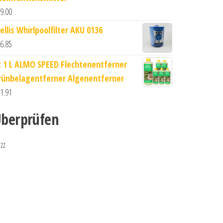
9.00
ellis Whirlpoolfilter AKU 0136
6.85
x 1 L ALMO SPEED Flechtenentferner
rünbelagentferner Algenentferner
1.91
berprüfen
zzz