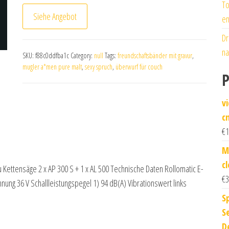
To
Siehe Angebot
en
Dr
na
SKU:
f88c0ddfba1c
Category:
null
Tags:
freundschaftsbänder mit gravur
,
mugler a*men pure malt
,
sexy spruch
,
überwurf für couch
P
v
c
€
1
M
c
Kettensäge 2 x AP 300 S + 1 x AL 500 Technische Daten Rollomatic E-
€
3
ung 36 V Schallleistungspegel 1) 94 dB(A) Vibrationswert links
S
S
D