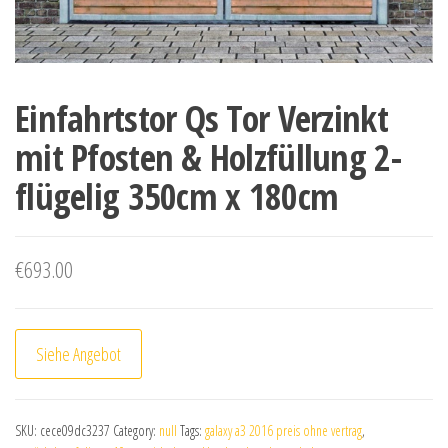
Einfahrtstor Qs Tor Verzinkt
mit Pfosten & Holzfüllung 2-
flügelig 350cm x 180cm
€
693.00
Siehe Angebot
SKU:
cece09dc3237
Category:
null
Tags:
galaxy a3 2016 preis ohne vertrag
,