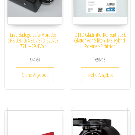
Ersatzladegerät für Vibradorm
OTTO Glättmittel Konzentrat 5 L
SPS-320-024-EU / STD-32075E –
Glätten von Silikon- MS-Hybrid-
7S Li – 29,4 Volt …
Polymer-Dichtstoff
€
44.64
€
56.95
Siehe Angebot
Siehe Angebot