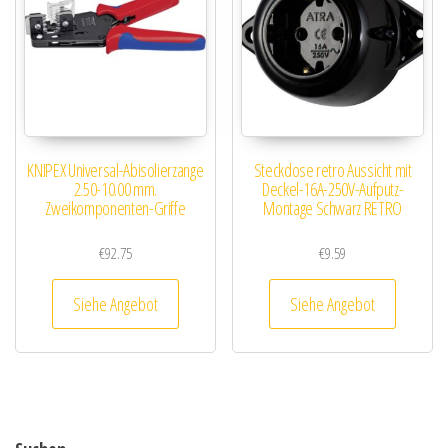
KNIPEX Universal-Abisolierzange
Steckdose retro Aussicht mit
2.50-10.00 mm.
Deckel-16A-250V-Aufputz-
Zweikomponenten-Griffe
Montage Schwarz RETRO
€
92.75
€
9.59
Siehe Angebot
Siehe Angebot