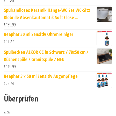
€
19.80
Spülrandloses Keramik Hänge-WC Set WC-Sitz
Klobrille Absenkautomatik Soft Close ...
€
139.99
Beaphar 50 ml Sensitiv Ohrenreiniger
€
11.27
Spülbecken ALKOR CC in Schwarz / 78x50 cm /
Küchenspüle / Granitspüle / NEU
€
119.99
Beaphar 3 x 50 ml Sensitiv Augenpflege
€
25.74
Überprüfen
zzzzz