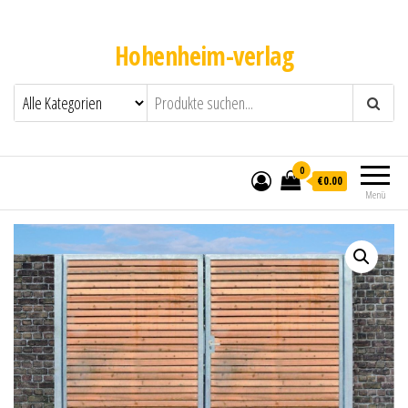
Hohenheim-verlag
0
€0.00
Menü