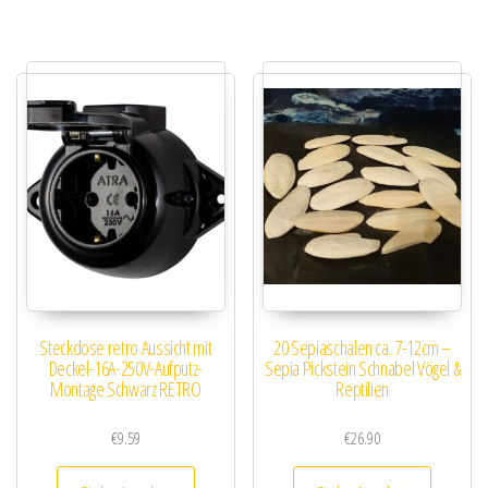
Steckdose retro Aussicht mit
20 Sepiaschalen ca. 7-12cm –
Deckel-16A-250V-Aufputz-
Sepia Pickstein Schnabel Vögel &
Montage Schwarz RETRO
Reptilien
€
9.59
€
26.90