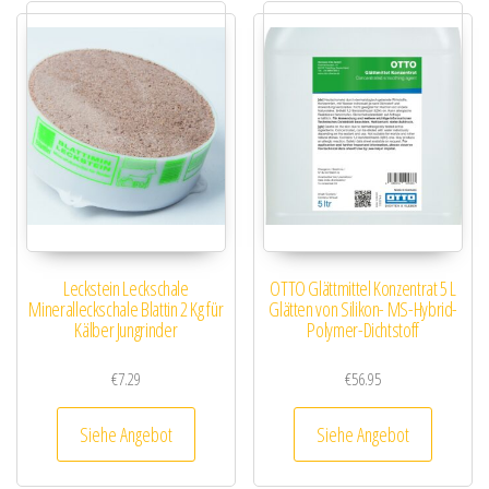
Leckstein Leckschale
OTTO Glättmittel Konzentrat 5 L
Mineralleckschale Blattin 2 Kg für
Glätten von Silikon- MS-Hybrid-
Kälber Jungrinder
Polymer-Dichtstoff
€
7.29
€
56.95
Siehe Angebot
Siehe Angebot