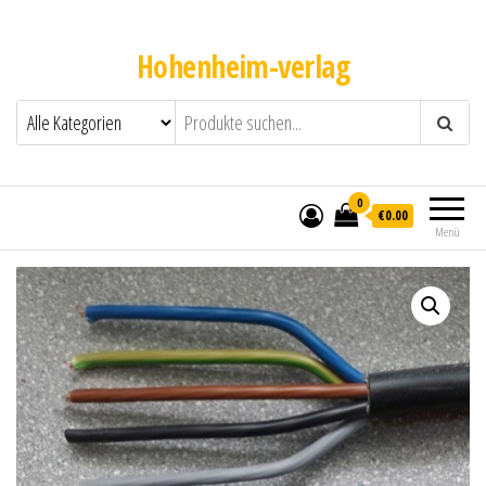
Hohenheim-verlag
0
€0.00
Menü