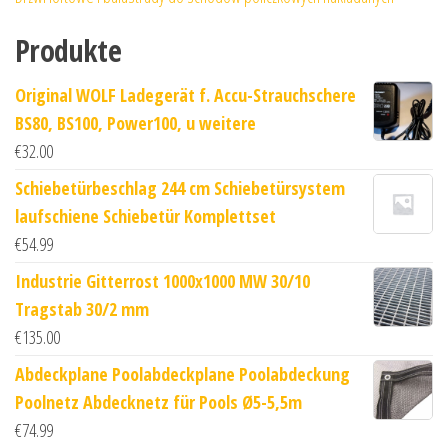
Produkte
Original WOLF Ladegerät f. Accu-Strauchschere
BS80, BS100, Power100, u weitere
€
32.00
Schiebetürbeschlag 244 cm Schiebetürsystem
laufschiene Schiebetür Komplettset
€
54.99
Industrie Gitterrost 1000x1000 MW 30/10
Tragstab 30/2 mm
€
135.00
Abdeckplane Poolabdeckplane Poolabdeckung
Poolnetz Abdecknetz für Pools Ø5-5,5m
€
74.99