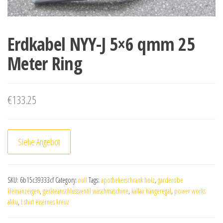
Erdkabel NYY-J 5×6 qmm 25
Meter Ring
€
133.25
Siehe Angebot
SKU:
6b15c39333cf
Category:
null
Tags:
apothekerschrank holz
,
garderobe
kleinanzeigen
,
geräteanschlussventil waschmaschine
,
kallax hängeregal
,
power works
akku
,
t shirt eisernes kreuz