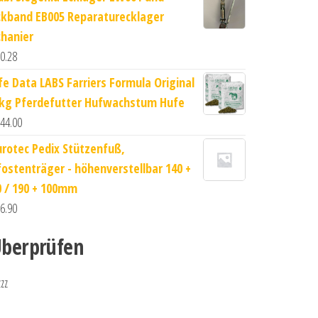
ckband EB005 Reparaturecklager
chanier
0.28
ife Data LABS Farriers Formula Original
 kg Pferdefutter Hufwachstum Hufe
44.00
urotec Pedix Stützenfuß,
fostenträger - höhenverstellbar 140 +
0 / 190 + 100mm
6.90
berprüfen
zzz