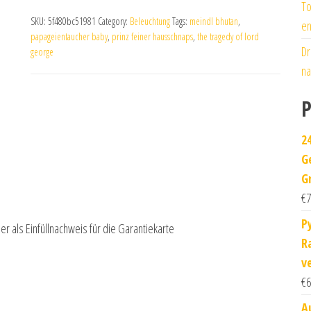
To
SKU:
5f480bc51981
Category:
Beleuchtung
Tags:
meindl bhutan
,
en
papageientaucher baby
,
prinz feiner hausschnaps
,
the tragedy of lord
Dr
george
na
P
2
G
G
€
7
P
r als Einfüllnachweis für die Garantiekarte
R
v
€
6
A