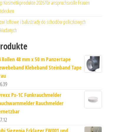
p Kosmetikprodukte 2026 für anspruchsvolle Frauen
tdecken
zwi loftowe i balustrady do schodów policzkowych
kładanych
rodukte
4 Rollen 48 mm x 50 m Panzertape
ewebeband Klebeband Steinband Tape
rau
6.39
yrexx Px-1C Funkrauchmelder
auchwarnmelder Rauchmelder
ernetzbar
7.12
ubi Siegenia Ecklager EW001 und