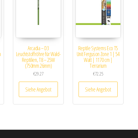
Arcadia – D3
Reptile Systems Eco T5
m
Leuchtstoffröhre für Wald-
Unit Ferguson Zone 1 | 54
Reptilien, T8 – 25W
Watt | 1170 cm |
(750mm 26mm)
Terrarium
€
29.27
€
72.25
Siehe Angebot
Siehe Angebot