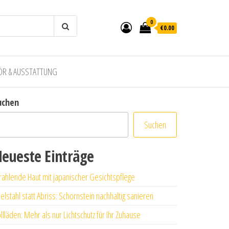
0
€0.00
ÖR & AUSSTATTUNG
uchen
Suchen
eueste Einträge
rahlende Haut mit japanischer Gesichtspflege
elstahl statt Abriss: Schornstein nachhaltig sanieren
llläden: Mehr als nur Lichtschutz für Ihr Zuhause