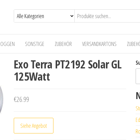
LOGGEN
SONSTIGE
ZUBEHÖR
VERSANDKARTONS
ZUBEH
Exo Terra PT2192 Solar GL
S
125Watt
N
€
26.99
St
Ed
Siehe Angebot
Ro