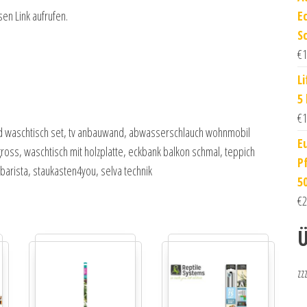
E
sen Link aufrufen.
S
€
1
L
5
€
1
bad waschtisch set, tv anbauwand, abwasserschlauch wohnmobil
E
ross, waschtisch mit holzplatte, eckbank balkon schmal, teppich
P
barista, staukasten4you, selva technik
5
€
2
Ü
zz