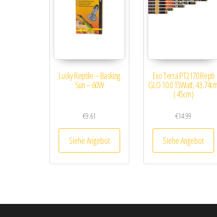
Lucky Reptile – Basking
Exo Terra PT2170 Repti
Sun – 60W
GLO 10.0 15Watt, 43,74c
( 45cm)
€
9.61
€
14.99
Siehe Angebot
Siehe Angebot