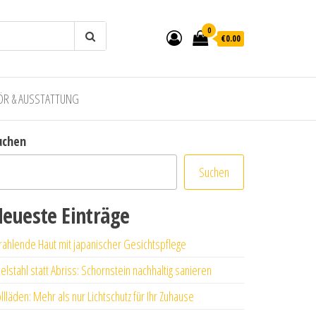
0
€0.00
ÖR & AUSSTATTUNG
uchen
Suchen
eueste Einträge
rahlende Haut mit japanischer Gesichtspflege
elstahl statt Abriss: Schornstein nachhaltig sanieren
llläden: Mehr als nur Lichtschutz für Ihr Zuhause