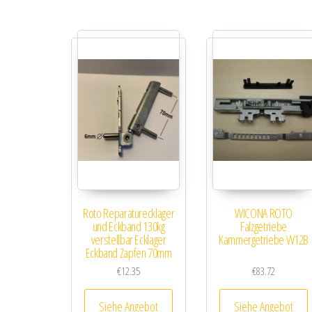
Roto Reparaturecklager
WICONA ROTO
und Eckband 130kg
Falzgetriebe
verstellbar Ecklager
Kammergetriebe W12B
Eckband Zapfen 70mm
€
12.35
€
83.72
Siehe Angebot
Siehe Angebot