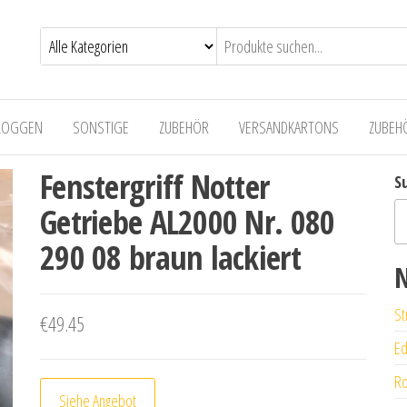
LOGGEN
SONSTIGE
ZUBEHÖR
VERSANDKARTONS
ZUBEH
Fenstergriff Notter
S
Getriebe AL2000 Nr. 080
290 08 braun lackiert
N
St
€
49.45
Ed
Ro
Siehe Angebot