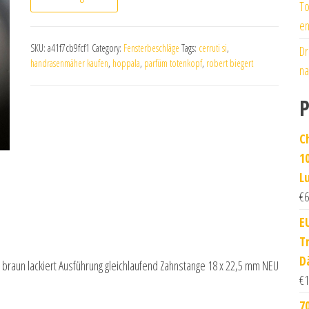
To
en
SKU:
a41f7cb9fcf1
Category:
Fensterbeschläge
Tags:
cerruti si
,
Dr
handrasenmäher kaufen
,
hoppala
,
parfüm totenkopf
,
robert biegert
na
P
C
1
L
€
6
E
T
D
 braun lackiert Ausführung gleichlaufend Zahnstange 18 x 22,5 mm NEU
€
1
7