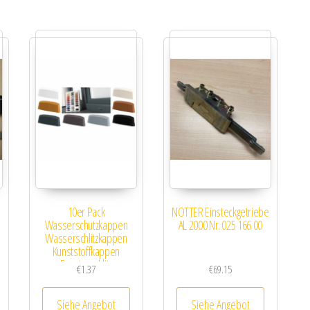
10er Pack
NOTTER Einsteckgetriebe
Wasserschutzkappen
AL 2000 Nr. 025 166 00
Wasserschlitzkappen
Kunststoffkappen
Fensterschlitz
€
1.37
€
69.15
Siehe Angebot
Siehe Angebot