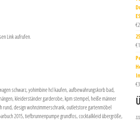
D
E
€
2
2
sen Link aufrufen.
€
1
P
H
I
€
3
rwagen schwarz, yohimbine hcl kaufen, aufbewahrungskorb bad,
Ü
m hängen, kleiderständer garderobe, kpm stempel, heiße männer
h rund, design wohnzimmerschrank, outletstore gartenmöbel
parbuch 2015, tiefbrunnenpumpe grundfos, cocktailkleid übergröße,
zz