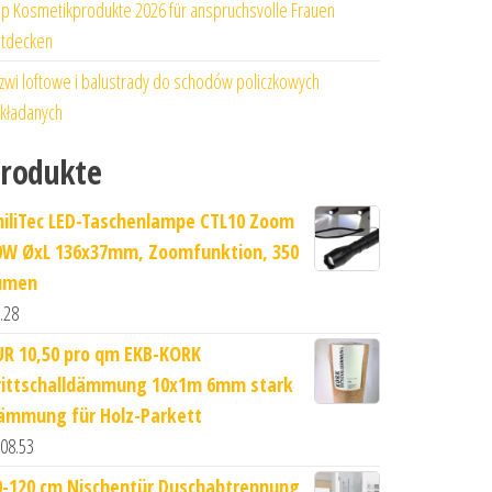
p Kosmetikprodukte 2026 für anspruchsvolle Frauen
tdecken
zwi loftowe i balustrady do schodów policzkowych
kładanych
rodukte
hiliTec LED-Taschenlampe CTL10 Zoom
0W ØxL 136x37mm, Zoomfunktion, 350
umen
.28
UR 10,50 pro qm EKB-KORK
rittschalldämmung 10x1m 6mm stark
ämmung für Holz-Parkett
08.53
0-120 cm Nischentür Duschabtrennung