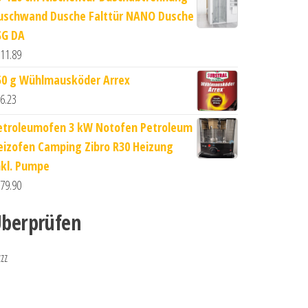
uschwand Dusche Falttür NANO Dusche
SG DA
11.89
50 g Wühlmausköder Arrex
6.23
etroleumofen 3 kW Notofen Petroleum
eizofen Camping Zibro R30 Heizung
nkl. Pumpe
79.90
berprüfen
zzz