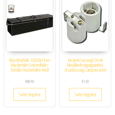
Waschbärfalle 120x30x31cm I
Keramik-Fassung E14 mit
Marderfalle I Lebendfalle I
Metallbefestigungswinkel,
Tierfalle I Kastenfallen #42#
Ersatzfassung, Lampensockel
€
88.90
€
1.03
Siehe Angebot
Siehe Angebot