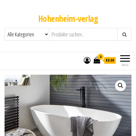
Hohenheim-verlag
0
€0.00
Menü