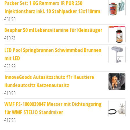
Packer Set: 1 KG Remmers IR PUR 250
Injektionsharz inkl. 10 Stahlpacker 13x110mm
€
61.50
Beaphar 50 ml Lebensvitamine für Kleinsäuger
€
10.23
LED Pool Springbrunnen Schwimmbad Brunnen
mit LED
€
53.99
InnovaGoods Autositzschutz f?r Haustiere
Hundeautositz Katzenautositz
€
10.50
WMF FS-1000039847 Messer mit Dichtungsring
für WMF STELIO Standmixer
€
17.56