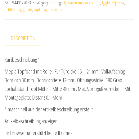
SKU:
94401720e3a3
Category:
null
Tags:
fjällräven rucksack schule
,
lg gbb72pzexn
,
lichthärtungsgeräte
,
zapfanlage zubehör
DESCRIPTION
Kurzbeschreibung *
Mepla Topfband mit Rolle . Für Türdicke 15 – 21 mm . Vollaufschlag .
Bohrloch 30 mm . Bohrlochtiefe 12 mm . Öffnungswinkel 180 Grad .
Lochabstand Topf Mitte – Mitte 48 mm . Mat. Spritzguß vernickelt . Mit
Montageplatte Distanz 0… Mehr
* maschinell aus der Artikelbeschreibung erstellt
Artikelbeschreibung anzeigen
Ihr Browser unterstützt keine IFrames.