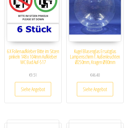
6 X Folienaufkleber Bitte im Sitzen
Kugel Blasenglas Ersatzglas
pinkeln 148 x 104mm Aufkleber
Lampenschirm f. Außenleuchten
WC Bad Auf-517
Ø250mm, Kragen Ø80mm
€
9.51
€
46.40
Siehe Angebot
Siehe Angebot