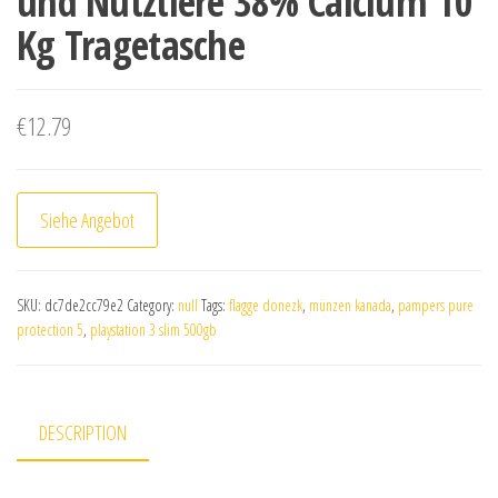
und Nutztiere 38% Calcium 10
Kg Tragetasche
€
12.79
Siehe Angebot
SKU:
dc7de2cc79e2
Category:
null
Tags:
flagge donezk
,
münzen kanada
,
pampers pure
protection 5
,
playstation 3 slim 500gb
DESCRIPTION