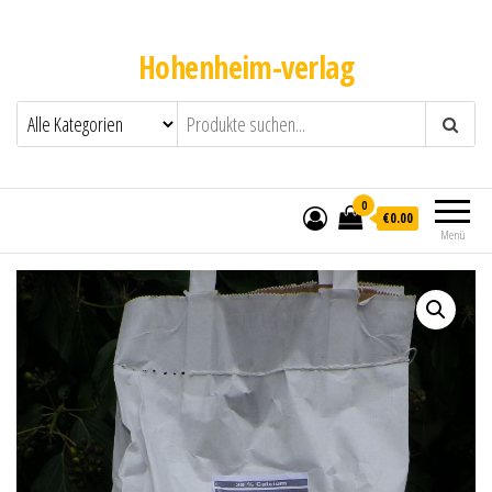
Hohenheim-verlag
0
€0.00
Menü