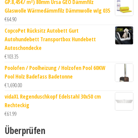
GP.8,45€/ m²) 80mm Ursa GEO Dämmfilz
Glaswolle Wärmedämmfilz Dämmwolle wlg 035
€
64.90
CopcoPet Rücksitz Autobett Gurt
Autohundebett Transportbox Hundebett
Autoschondecke
€
103.35
Poolofen / Poolheizung / Holzofen Pool 60KW
Pool Holz Badefass Badetonne
€
1,690.00
vidaXL Regenduschkopf Edelstahl 30x50 cm
Rechteckig
€
61.99
Überprüfen