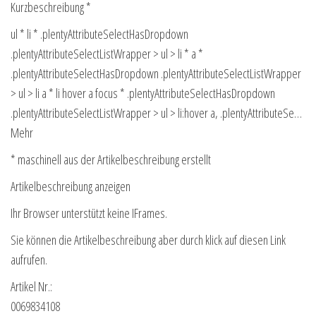
Kurzbeschreibung *
ul * li * .plentyAttributeSelectHasDropdown
.plentyAttributeSelectListWrapper > ul > li * a *
.plentyAttributeSelectHasDropdown .plentyAttributeSelectListWrapper
> ul > li a * li hover a focus * .plentyAttributeSelectHasDropdown
.plentyAttributeSelectListWrapper > ul > li:hover a, .plentyAttributeSe…
Mehr
* maschinell aus der Artikelbeschreibung erstellt
Artikelbeschreibung anzeigen
Ihr Browser unterstützt keine IFrames.
Sie können die Artikelbeschreibung aber durch klick auf diesen Link
aufrufen.
Artikel Nr.:
0069834108