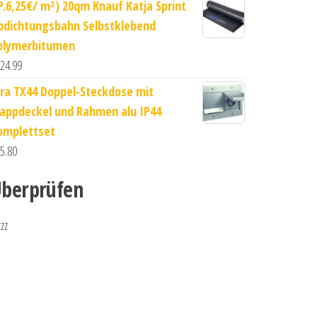
P.6,25€/ m²) 20qm Knauf Katja Sprint
bdichtungsbahn Selbstklebend
olymerbitumen
24.99
ira TX44 Doppel-Steckdose mit
lappdeckel und Rahmen alu IP44
omplettset
5.80
berprüfen
zzz