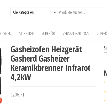
LOGGEN
SONSTIGE
ZUBEHÖR
VERSANDKARTONS
ZUBEH
Gasheizofen Heizgerät
S
Gasherd Gasheizer
Keramikbrenner Infrarot
N
4,2kW
St
Ed
€
206.71
Ro