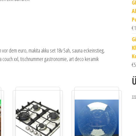
G
A
P
€
1
G
K
 vor dem euro, makita akku set 18v 5ah, sauna eckeinstieg,
K
ga couch xxl, tischnummer gastronomie, art deco keramik
€
5
Ü
zz