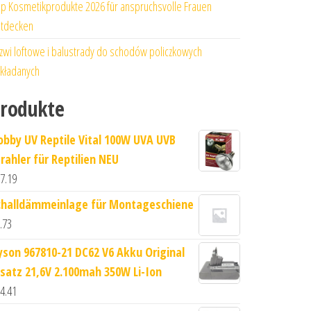
p Kosmetikprodukte 2026 für anspruchsvolle Frauen
tdecken
zwi loftowe i balustrady do schodów policzkowych
kładanych
rodukte
obby UV Reptile Vital 100W UVA UVB
trahler für Reptilien NEU
7.19
challdämmeinlage für Montageschiene
.73
yson 967810-21 DC62 V6 Akku Original
rsatz 21,6V 2.100mah 350W Li-Ion
4.41