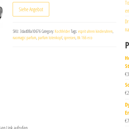
To
Siehe Angebot
en
Dr
na
SKU:
3dad08a10676
Category:
Kochfelder
Tags:
esprit uhren kinderuhren
,
naomagic parfum
,
parfüm totenkopf
,
spreisen
,
ttk 166 eco
P
H
S
€
3
S
€
2
D
E
€
7
sen Link aufrufen.