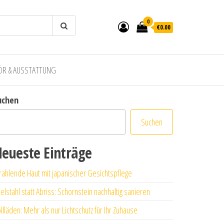
0
€0.00
ÖR & AUSSTATTUNG
uchen
Suchen
eueste Einträge
rahlende Haut mit japanischer Gesichtspflege
elstahl statt Abriss: Schornstein nachhaltig sanieren
llläden: Mehr als nur Lichtschutz für Ihr Zuhause