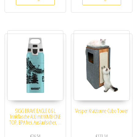
SIGG BRAVE EAGLE 0.6 L
Vesper Kratztonne Cubo Tower
Trinkflasche ALU mit WMB ONE
TOP, BPA frei, Auslaufsicher, …
€
26.54
€
123.14