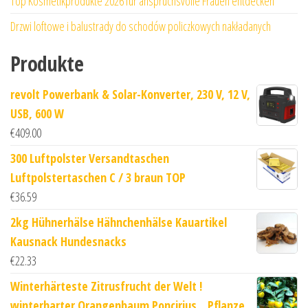
Top Kosmetikprodukte 2026 für anspruchsvolle Frauen entdecken
Drzwi loftowe i balustrady do schodów policzkowych nakładanych
Produkte
revolt Powerbank & Solar-Konverter, 230 V, 12 V,
USB, 600 W
€
409.00
300 Luftpolster Versandtaschen
Luftpolstertaschen C / 3 braun TOP
€
36.59
2kg Hühnerhälse Hähnchenhälse Kauartikel
Kausnack Hundesnacks
€
22.33
Winterhärteste Zitrusfrucht der Welt !
winterharter Orangenbaum Poncirius .. Pflanze