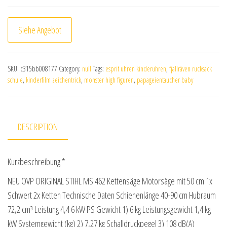
Siehe Angebot
SKU:
c315bb008177
Category:
null
Tags:
esprit uhren kinderuhren
,
fjällräven rucksack
schule
,
kinderfilm zeichentrick
,
monster high figuren
,
papageientaucher baby
DESCRIPTION
Kurzbeschreibung *
NEU OVP ORIGINAL STIHL MS 462 Kettensäge Motorsäge mit 50 cm 1x
Schwert 2x Ketten Technische Daten Schienenlänge 40-90 cm Hubraum
72,2 cm³ Leistung 4,4 6 kW PS Gewicht 1) 6 kg Leistungsgewicht 1,4 kg
kW Systemgewicht (kg) 2) 7,27 kg Schalldruckpegel 3) 108 dB(A)