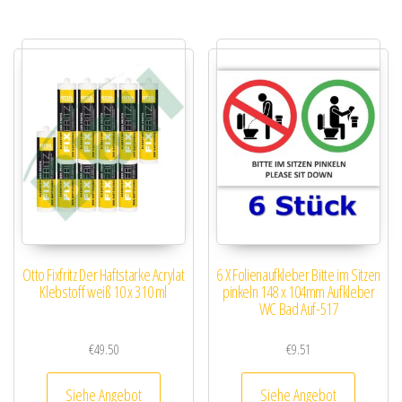
Otto Fixfritz Der Haftstarke Acrylat
6 X Folienaufkleber Bitte im Sitzen
Klebstoff weiß 10 x 310 ml
pinkeln 148 x 104mm Aufkleber
WC Bad Auf-517
€
49.50
€
9.51
Siehe Angebot
Siehe Angebot