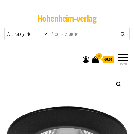
Hohenheim-verlag
0
€0.00
Menü