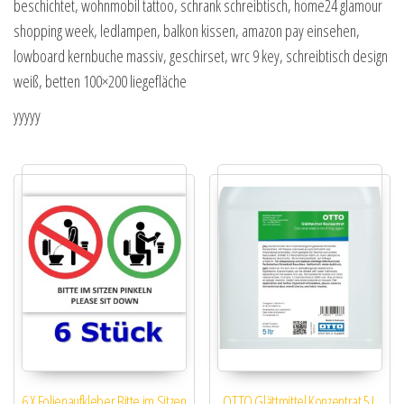
beschichtet, wohnmobil tattoo, schrank schreibtisch, home24 glamour
shopping week, ledlampen, balkon kissen, amazon pay einsehen,
lowboard kernbuche massiv, geschirset, wrc 9 key, schreibtisch design
weiß, betten 100×200 liegefläche
yyyyy
6 X Folienaufkleber Bitte im Sitzen
OTTO Glättmittel Konzentrat 5 L