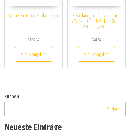
Vesper Kratztonne Cubo Tower
Ersatzladegerät für Vibradorm
SPS-320-024-EU / STD-32075E –
7S Li – 29,4 Volt …
€
123.14
€
44.64
Siehe Angebot
Siehe Angebot
Suchen
Suchen
Neueste Einträge