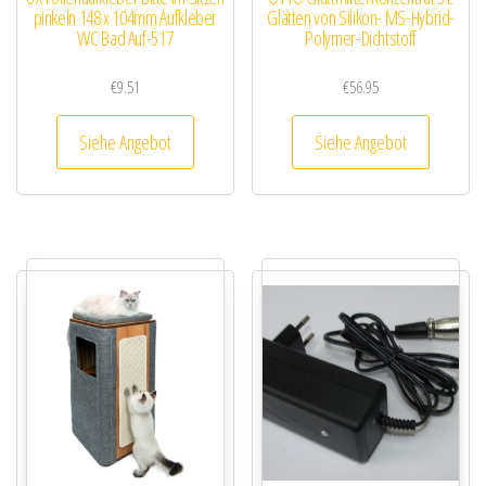
pinkeln 148 x 104mm Aufkleber
Glätten von Silikon- MS-Hybrid-
WC Bad Auf-517
Polymer-Dichtstoff
€
9.51
€
56.95
Siehe Angebot
Siehe Angebot