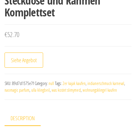
Steckdose und Rahmen
Komplettset
€
52.70
Siehe Angebot
SKU:
89d7d1575e7f
Category:
null
Tags:
2er kajak kaufen
,
indianerschmuck karneval
,
naomagic parfum
,
ulla klingbeil
,
was kostet slimymed
,
wohnungsklingel kaufen
DESCRIPTION