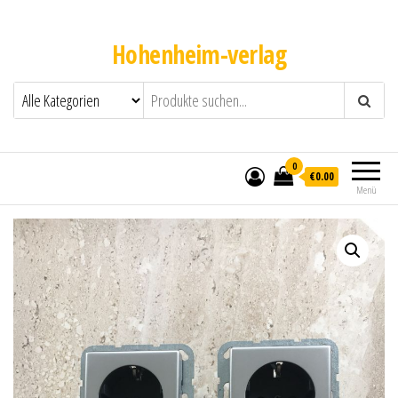
Hohenheim-verlag
0
€0.00
Menü