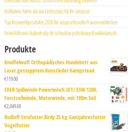
Edelstahl statt Abriss: Schornstein nachhaltig sanieren
Rollläden: Mehr als nur Lichtschutz für Ihr Zuhause
Top Kosmetikprodukte 2026 für anspruchsvolle Frauen entdecken
Drzwi loftowe i balustrady do schodów policzkowych nakładanych
Produkte
Knuffelwuff Orthopädisches Hundebett aus
Laser gestepptem Kunstleder Hampstead
€
119.00
EDER Spillwinde Powerwinch SET/ ESW 1200,
Forstseilwinde, Motorwinde, mit 100m Seil
€
2,049.00
Rudloff Strufutter Birdy 25 kg Ganzjahresfutter
Vogelfutter