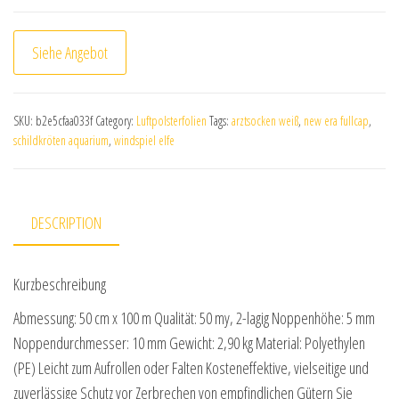
Siehe Angebot
SKU:
b2e5cfaa033f
Category:
Luftpolsterfolien
Tags:
arztsocken weiß
,
new era fullcap
,
schildkröten aquarium
,
windspiel elfe
DESCRIPTION
Kurzbeschreibung
Abmessung: 50 cm x 100 m Qualität: 50 my, 2-lagig Noppenhöhe: 5 mm
Noppendurchmesser: 10 mm Gewicht: 2,90 kg Material: Polyethylen
(PE) Leicht zum Aufrollen oder Falten Kosteneffektive, vielseitige und
zuverlässige Schutz vor Zerbrechen von empfindlichen Gütern Sie