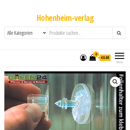
Hohenheim-verlag
0
€0.00
Menü