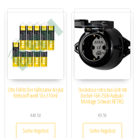
Otto Fixfritz Der Haftstarke Acrylat
Steckdose retro Aussicht mit
Klebstoff weiß 10 x 310 ml
Deckel-16A-250V-Aufputz-
Montage Schwarz RETRO
€
49.50
€
9.59
Siehe Angebot
Siehe Angebot