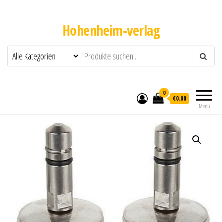
Hohenheim-verlag
0
€0.00
Menü