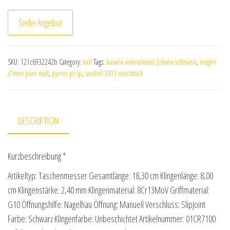
Siehe Angebot
SKU:
121c6932242b
Category:
null
Tags:
bavaria vohenstrauss johann seltmann
,
mugler
a*men pure malt
,
pyrexx px ip
,
sanibel 3001 waschtisch
DESCRIPTION
Kurzbeschreibung *
Artikeltyp: Taschenmesser Gesamtlänge: 18,30 cm Klingenlänge: 8,00
cm Klingenstärke: 2,40 mm Klingenmaterial: 8Cr13MoV Griffmaterial:
G10 Öffnungshilfe: Nagelhau Öffnung: Manuell Verschluss: Slipjoint
Farbe: Schwarz Klingenfarbe: Unbeschichtet Artikelnummer: 01CR7100