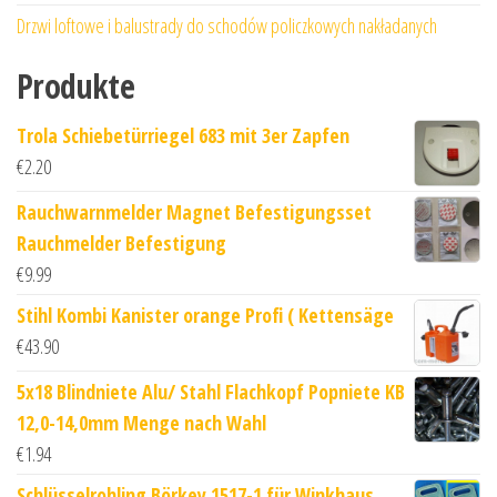
Drzwi loftowe i balustrady do schodów policzkowych nakładanych
Produkte
Trola Schiebetürriegel 683 mit 3er Zapfen
€
2.20
Rauchwarnmelder Magnet Befestigungsset
Rauchmelder Befestigung
€
9.99
Stihl Kombi Kanister orange Profi ( Kettensäge
€
43.90
5x18 Blindniete Alu/ Stahl Flachkopf Popniete KB
12,0-14,0mm Menge nach Wahl
€
1.94
Schlüsselrohling Börkey 1517-1 für Winkhaus,