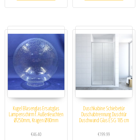
Kugel Blasenglas Ersatzglas
Duschkabine Schiebetür
Lampenschirm f. Außenleuchten
Duschabtrennung Duschtür
Ø250mm, Kragen Ø80mm
Duschwand Glas ESG 185 cm
€
46.40
€
199.99