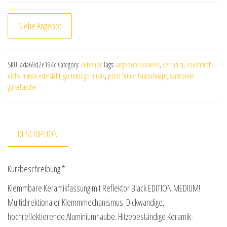
Siehe Angebot
SKU:
ada69d2e194c
Category:
Zubehör
Tags:
angebote vorwerk
,
cerruti si
,
couchtisch
eiche massiv edelstahl
,
go trabi go musik
,
prinz feiner hausschnaps
,
samsonite
gürteltasche
DESCRIPTION
Kurzbeschreibung *
Klemmbare Keramikfassung mit Reflektor Black EDITION MEDIUM!
Multidirektionaler Klemmmechanismus. Dickwandige,
hochreflektierende Aluminiumhaube. Hitzebeständige Keramik-