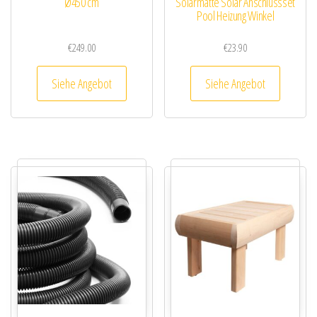
Ø450 cm
Solarmatte Solar Anschlussset
Pool Heizung Winkel
€
249.00
€
23.90
Siehe Angebot
Siehe Angebot