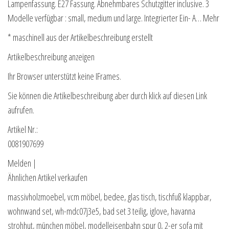
Lampenfassung. E27 Fassung. Abnehmbares Schutzgitter inclusive. 3
Modelle verfügbar : small, medium und large. Integrierter Ein- A… Mehr
* maschinell aus der Artikelbeschreibung erstellt
Artikelbeschreibung anzeigen
Ihr Browser unterstützt keine IFrames.
Sie können die Artikelbeschreibung aber durch klick auf diesen Link
aufrufen.
Artikel Nr.:
0081907699
Melden |
Ähnlichen Artikel verkaufen
massivholzmoebel, vcm möbel, bedee, glas tisch, tischfuß klappbar,
wohnwand set, wh-mdc07j3e5, bad set 3 teilig, iglove, havanna
strohhut, münchen möbel, modelleisenbahn spur 0, 2-er sofa mit