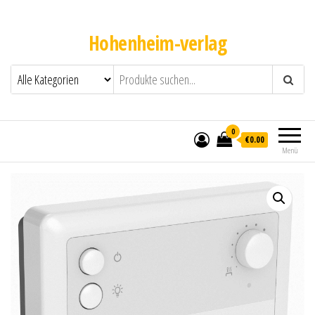
Hohenheim-verlag
0
€0.00
Menü