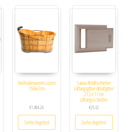
Holzbadewanne Luzern
Sauna Abluftschieber
150x67cm
Lüftungsgitter Abluftgitter
21,5 x 17 cm
Lüftungsschieber
€
1,084.26
€
25.32
Siehe Angebot
Siehe Angebot