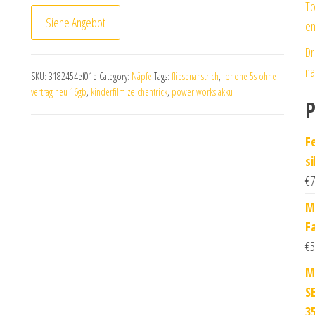
To
Siehe Angebot
en
Dr
na
SKU:
3182454ef01e
Category:
Näpfe
Tags:
fliesenanstrich
,
iphone 5s ohne
vertrag neu 16gb
,
kinderfilm zeichentrick
,
power works akku
P
F
s
€
7
M
F
€
5
M
S
3