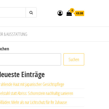
0
€0.00
ÖR & AUSSTATTUNG
uchen
Suchen
eueste Einträge
rahlende Haut mit japanischer Gesichtspflege
elstahl statt Abriss: Schornstein nachhaltig sanieren
llläden: Mehr als nur Lichtschutz für Ihr Zuhause