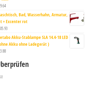
9.64
aschtisch, Bad, Wasserhahn, Armatur,
ot + Excenter rot
05.93
etabo Akku-Stablampe SLA 14.4-18 LED
 ohne Akku ohne Ladegerät )
3.88
berprüfen
zzz