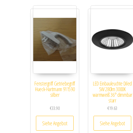
Fenstergriff Getriebegriff
LED Einbauleuchte Diled
Hueck-Hartmann 911590
5W 280lm 3000K
silber
warmweiß 36° dimmbar
starr
€
33.90
€
19.63
Siehe Angebot
Siehe Angebot