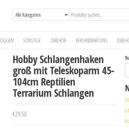
LOGGEN
SONSTIGE
ZUBEHÖR
VERSANDKARTONS
ZUBEH
Hobby Schlangenhaken
S
groß mit Teleskoparm 45-
104cm Reptilien
N
Terrarium Schlangen
St
Ed
€
29.50
Ro