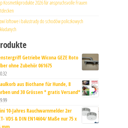
p Kosmetikprodukte 2026 für anspruchsvolle Frauen
tdecken
zwi loftowe i balustrady do schodów policzkowych
kładanych
rodukte
enstergriff Getriebe Wicona GEZE Roto
ilber ohne Zubehör 061675
0.32
aulkorb aus Biothane für Hunde, 8
arben und 30 Grössen * gratis Versand*
9.99
ini 10-Jahres Rauchwarnmelder 2er
ET- VDS & DIN EN14604/ Maße nur 75 x
5 mm