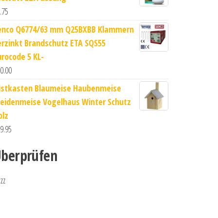
.75
enco Q6774/63 mm Q25BXBB Klammern
erzinkt Brandschutz ETA SQS55
urocode 5 KL-
0.00
istkasten Blaumeise Haubenmeise
eidenmeise Vogelhaus Winter Schutz
olz
9.95
berprüfen
zzz