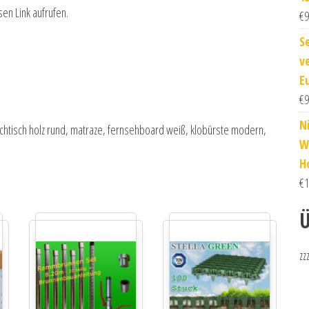
sen Link aufrufen.
€
9
S
v
E
€
9
N
uchtisch holz rund, matraze, fernsehboard weiß, klobürste modern,
W
H
€
1
Ü
zz