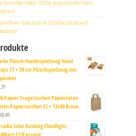
p Kosmetikprodukte 2026 für anspruchsvolle Frauen
tdecken
zwi loftowe i balustrady do schodów policzkowych
kładanych
rodukte
arlie Plüsch-Hundespielzeug Hund
tups 27 + 38 cm Plüschspielzeug mit
queaker
.39
00 Papier-Tragetaschen Papiertüten
üten Papiertaschen 32 + 12x40 Braun
00.49
rcadia Solar Basking Floodlight,
50Watt E27Fassung