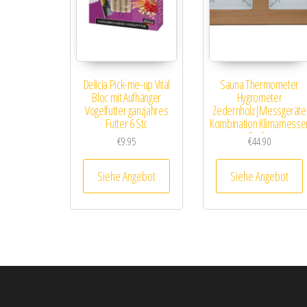
Delicia Pick-me-up Vital
Sauna Thermometer
Bloc mit Aufhänger
Hygrometer
Vogelfutter ganzjahres
Zedernholz|Messgeräte
Futter 6 Stc
Kombination Klimamesse
Cedar
€
9.95
€
44.90
Siehe Angebot
Siehe Angebot