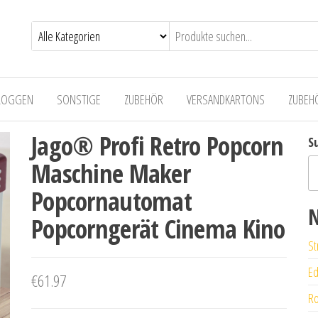
LOGGEN
SONSTIGE
ZUBEHÖR
VERSANDKARTONS
ZUBEH
Jago® Profi Retro Popcorn
S
Maschine Maker
Popcornautomat
N
Popcorngerät Cinema Kino
St
Ed
€
61.97
Ro