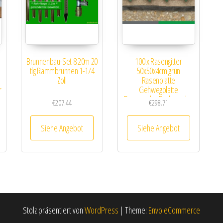
Brunnenbau-Set 8.20m 20
100 x Rasengitter
tlg Rammbrunnen 1-1/4
50x50x4cm grün
Zoll
Rasenplatte
r
Gehwegplatte
Rasenwabe Bodenwabe
€
207.44
€
298.71
Siehe Angebot
Siehe Angebot
Stolz präsentiert von
WordPress
|
Theme:
Envo eCommerce