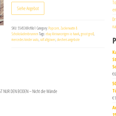
To
Siehe Angebot
en
Dr
na
SKU:
5545369cf6b1
Category:
Popcorn, Zuckerwatte &
Schokoladenbrunnen
Tags:
ebay kleinanzeigen io hawk
,
groot groß
,
P
mercedes kinder auto
,
ralf allgöwer
,
skechers angebote
K
S
S
€
6
5
T
T NUR DEN BODEN – Nicht die Wände
€
1
A
1