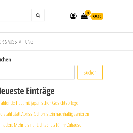
0
€0.00
ÖR & AUSSTATTUNG
uchen
Suchen
eueste Einträge
rahlende Haut mit japanischer Gesichtspflege
elstahl statt Abriss: Schornstein nachhaltig sanieren
llläden: Mehr als nur Lichtschutz für Ihr Zuhause