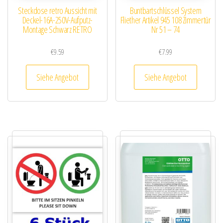
Steckdose retro Aussicht mit
Buntbartschlüssel System
Deckel-16A-250V-Aufputz-
Fliether Artikel 945 108 Zimmertür
Montage Schwarz RETRO
Nr 51 – 74
€
9.59
€
7.99
Siehe Angebot
Siehe Angebot