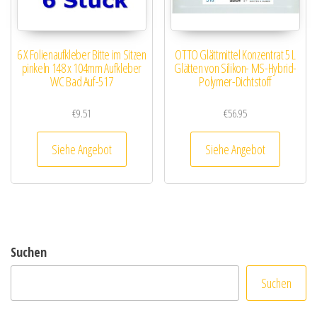
6 X Folienaufkleber Bitte im Sitzen
OTTO Glättmittel Konzentrat 5 L
pinkeln 148 x 104mm Aufkleber
Glätten von Silikon- MS-Hybrid-
WC Bad Auf-517
Polymer-Dichtstoff
€
9.51
€
56.95
Siehe Angebot
Siehe Angebot
Suchen
Suchen