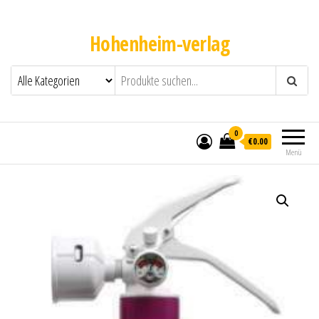
Hohenheim-verlag
0
€0.00
Menü