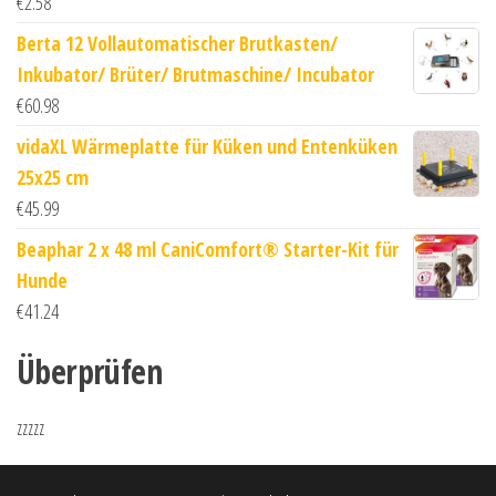
€
2.58
Berta 12 Vollautomatischer Brutkasten/
Inkubator/ Brüter/ Brutmaschine/ Incubator
€
60.98
vidaXL Wärmeplatte für Küken und Entenküken
25x25 cm
€
45.99
Beaphar 2 x 48 ml CaniComfort® Starter-Kit für
Hunde
€
41.24
Überprüfen
zzzzz