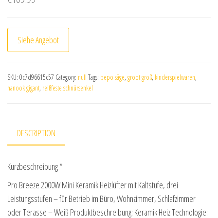
Siehe Angebot
SKU:
0c7d96615c57
Category:
null
Tags:
bepo säge
,
groot groß
,
kinderspielwaren
,
nanook gigant
,
reißfeste schnürsenkel
DESCRIPTION
Kurzbeschreibung *
Pro Breeze 2000W Mini Keramik Heizlüfter mit Kaltstufe, drei
Leistungsstufen – für Betrieb im Büro, Wohnzimmer, Schlafzimmer
oder Terasse – Weiß Produktbeschreibung: Keramik Heiz Technologie: