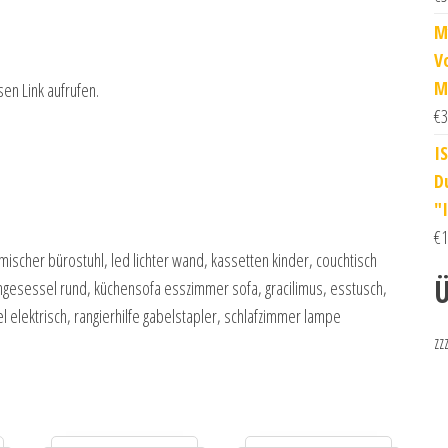
M
V
M
sen Link aufrufen.
€
3
I
D
"
€
1
imischer bürostuhl, led lichter wand, kassetten kinder, couchtisch
Ü
ngesessel rund, küchensofa esszimmer sofa, gracilimus, esstusch,
l elektrisch, rangierhilfe gabelstapler, schlafzimmer lampe
zz