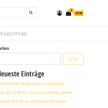
0
€0.00
ÖR & AUSSTATTUNG
uchen
Suchen
eueste Einträge
rahlende Haut mit japanischer Gesichtspflege
elstahl statt Abriss: Schornstein nachhaltig sanieren
llläden: Mehr als nur Lichtschutz für Ihr Zuhause