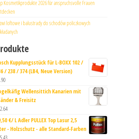
p Kosmetikprodukte 2026 für anspruchsvolle Frauen
tdecken
zwi loftowe i balustrady do schodów policzkowych
kładanych
rodukte
osch Kupplungsstück für L-BOXX 102 /
36 / 238 / 374 (LB4, Neue Version)
.90
ogelkäfig Wellensittich Kanarien mit
tänder & Freisitz
2.64
9,50 €/ L Adler PULLEX Top Lasur 2,5
iter - Holzschutz - alle Standard-Farben
5.43