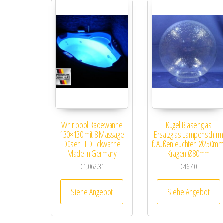
Whirlpool Badewanne
Kugel Blasenglas
130×130 mit 8 Massage
Ersatzglas Lampenschirm
Düsen LED Eckwanne
f. Außenleuchten Ø250mm
Made in Germany
Kragen Ø80mm
€
1,062.31
€
46.40
Siehe Angebot
Siehe Angebot