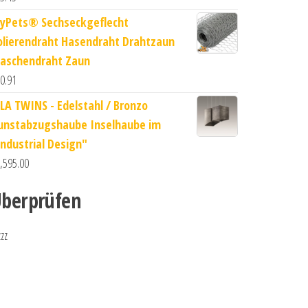
yPets® Sechseckgeflecht
olierendraht Hasendraht Drahtzaun
aschendraht Zaun
0.91
SLA TWINS - Edelstahl / Bronzo
unstabzugshaube Inselhaube im
Industrial Design"
,595.00
berprüfen
zzz