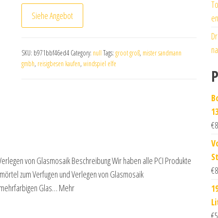
To
Siehe Angebot
en
Dr
na
SKU:
b971bbf46ed4
Category:
null
Tags:
groot groß
,
mister sandmann
gmbh
,
reisigbesen kaufen
,
windspiel elfe
P
B
1
€
8
V
S
erlegen von Glasmosaik Beschreibung Wir haben alle PCI Produkte
€
8
mörtel zum Verfugen und Verlegen von Glasmosaik
n mehrfarbigen Glas… Mehr
1
L
€
5