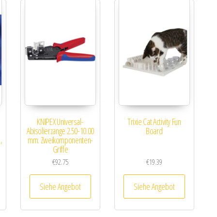
KNIPEX Universal-
Trixie Cat Activity Fun
Abisolierzange 2.50-10.00
Board
,
mm. Zweikomponenten-
Griffe
€
92.75
€
19.39
Siehe Angebot
Siehe Angebot