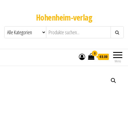
Hohenheim-verlag
0
€0.00
Menü