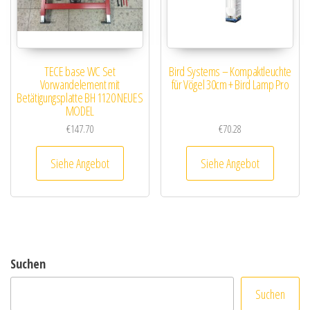
TECE base WC Set
Bird Systems – Kompaktleuchte
Vorwandelement mit
für Vögel 30cm + Bird Lamp Pro
Betätigungsplatte BH 1120 NEUES
MODEL
€
147.70
€
70.28
Siehe Angebot
Siehe Angebot
Suchen
Suchen