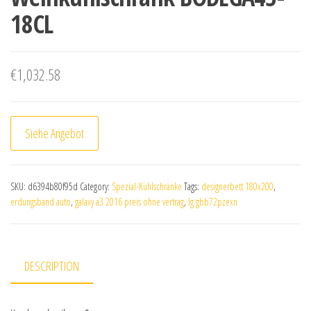
18CL
€
1,032.58
Siehe Angebot
SKU:
d6394b80f95d
Category:
Spezial-Kühlschränke
Tags:
designerbett 180x200
,
erdungsband auto
,
galaxy a3 2016 preis ohne vertrag
,
lg gbb72pzexn
DESCRIPTION