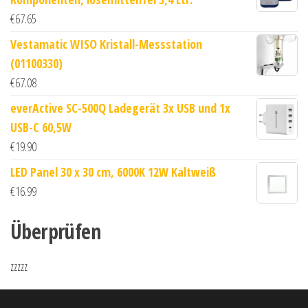
€
67.65
Vestamatic WISO Kristall-Messstation
(01100330)
€
67.08
everActive SC-500Q Ladegerät 3x USB und 1x
USB-C 60,5W
€
19.90
LED Panel 30 x 30 cm, 6000K 12W Kaltweiß
€
16.99
Überprüfen
zzzzz