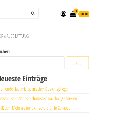
0
€0.00
ÖR & AUSSTATTUNG
uchen
Suchen
eueste Einträge
rahlende Haut mit japanischer Gesichtspflege
elstahl statt Abriss: Schornstein nachhaltig sanieren
llläden: Mehr als nur Lichtschutz für Ihr Zuhause