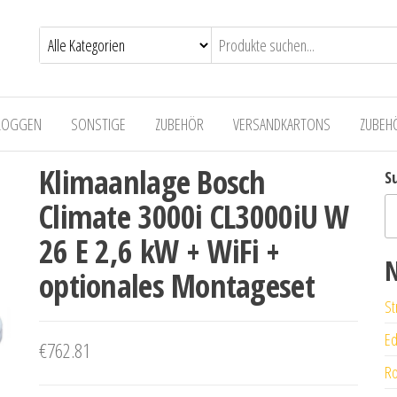
LOGGEN
SONSTIGE
ZUBEHÖR
VERSANDKARTONS
ZUBEH
Klimaanlage Bosch
S
Climate 3000i CL3000iU W
26 E 2,6 kW + WiFi +
N
optionales Montageset
St
Ed
€
762.81
Ro