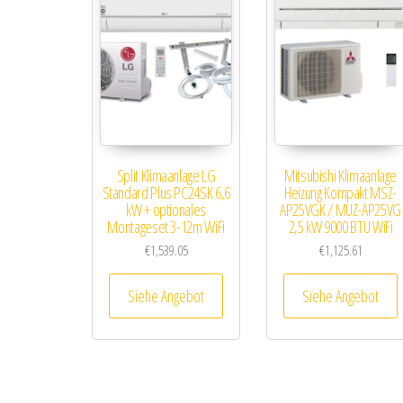
Split Klimaanlage LG
Mitsubishi Klimaanlage
Standard Plus PC24SK 6,6
Heizung Kompakt MSZ-
kW + optionales
AP25VGK / MUZ-AP25VG
Montageset 3-12m WiFi
2,5 kW 9000 BTU WiFi
€
1,539.05
€
1,125.61
Siehe Angebot
Siehe Angebot