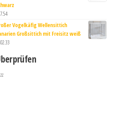
chwarz
7.54
roßer Vogelkäfig Wellensittich
anarien Großsittich mit Freisitz weiß
02.33
berprüfen
zzz