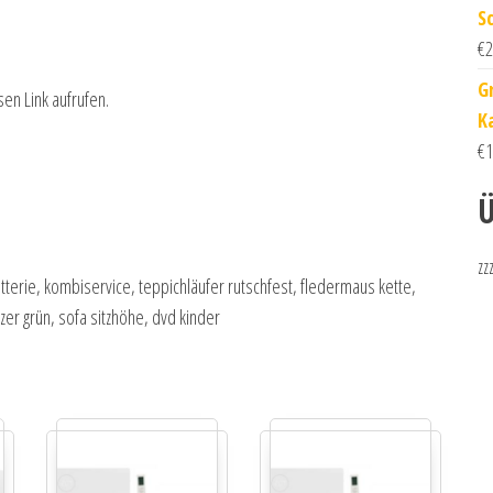
S
€
2
G
sen Link aufrufen.
K
€
1
Ü
zz
terie, kombiservice, teppichläufer rutschfest, fledermaus kette,
zer grün, sofa sitzhöhe, dvd kinder