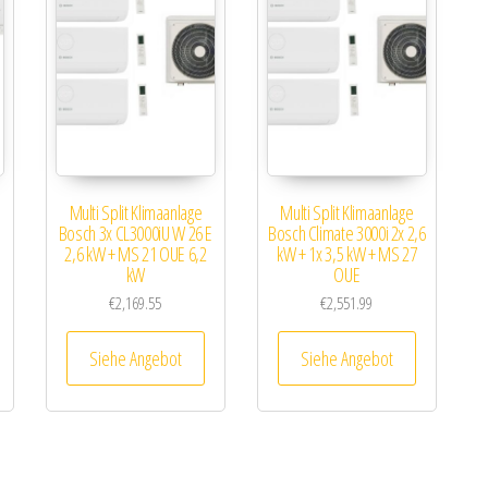
Multi Split Klimaanlage
Multi Split Klimaanlage
Bosch 3x CL3000iU W 26 E
Bosch Climate 3000i 2x 2,6
2,6 kW + MS 21 OUE 6,2
kW + 1x 3,5 kW + MS 27
kW
OUE
€
2,169.55
€
2,551.99
Siehe Angebot
Siehe Angebot