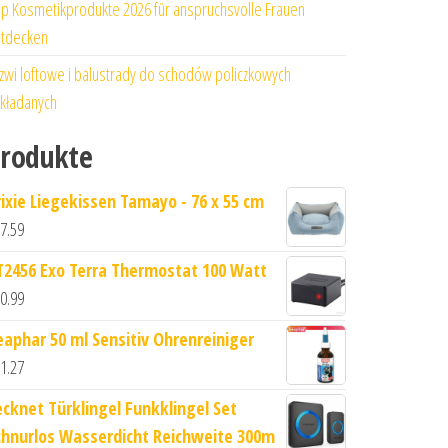
p Kosmetikprodukte 2026 für anspruchsvolle Frauen
tdecken
zwi loftowe i balustrady do schodów policzkowych
kładanych
rodukte
rixie Liegekissen Tamayo - 76 x 55 cm
7.59
T2456 Exo Terra Thermostat 100 Watt
0.99
eaphar 50 ml Sensitiv Ohrenreiniger
1.27
ecknet Türklingel Funkklingel Set
chnurlos Wasserdicht Reichweite 300m