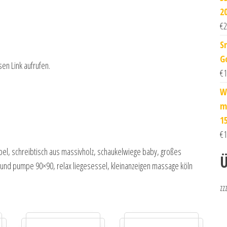
2
€
2
S
G
sen Link aufrufen.
€
1
W
m
1
€
1
bel, schreibtisch aus massivholz, schaukelwiege baby, großes
Ü
 und pumpe 90×90, relax liegesessel, kleinanzeigen massage köln
zz