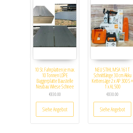
10 St. Fahrplatten je max.
NEU STIHL MSA 161 T
10 Tonnen LDPE
Schnittlänge 30 cm Akku
Baggerplatte Baustelle
Kettensäge 2 x AP 300 S 
Neubau Wiese Schnee
1 x AL 500
€
830.00
€
830.00
Siehe Angebot
Siehe Angebot