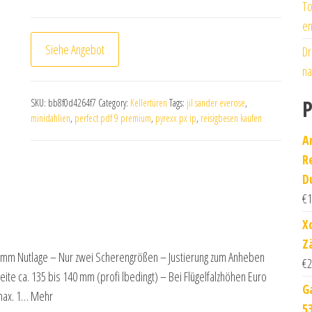
To
en
Siehe Angebot
Dr
na
P
SKU:
bb8f0d4264f7
Category:
Kellertüren
Tags:
jil sander everose
,
minidahlien
,
perfect pdf 9 premium
,
pyrexx px ip
,
reisigbesen kaufen
A
R
D
€
1
X
Z
 mm Nutlage – Nur zwei Scherengrößen – Justierung zum Anheben
€
2
te ca. 135 bis 140 mm (profi lbedingt) – Bei Flügelfalzhöhen Euro
G
max. 1… Mehr
5