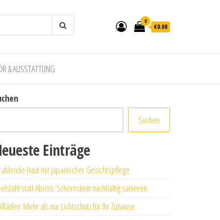
0
€0.00
ÖR & AUSSTATTUNG
uchen
Suchen
eueste Einträge
rahlende Haut mit japanischer Gesichtspflege
elstahl statt Abriss: Schornstein nachhaltig sanieren
llläden: Mehr als nur Lichtschutz für Ihr Zuhause