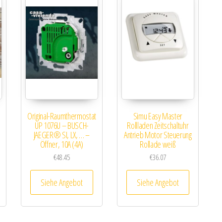
Original-Raumthermostat
Simu Easy Master
UP 1076U – BUSCH-
Rollladen Zeitschaltuhr
+
JAEGER® SI, LX, … –
Antrieb Motor Steuerung
Öffner, 10A (4A)
Rollade weiß
€
48.45
€
36.07
Siehe Angebot
Siehe Angebot