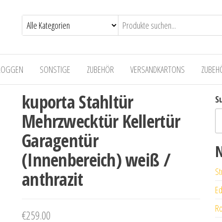
LOGGEN
SONSTIGE
ZUBEHÖR
VERSANDKARTONS
ZUBEH
kuporta Stahltür
S
Mehrzwecktür Kellertür
Garagentür
N
(Innenbereich) weiß /
St
anthrazit
Ed
Ro
€
259.00