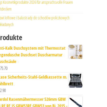
p Kosmetikprodukte 2026 für anspruchsvolle Frauen
tdecken
zwi loftowe i balustrady do schodów policzkowych
kładanych
rodukte
nti-Kalk Duschsystem mit Thermostat
egendusche Duschset Duscharmatur
uschsäule
75.70
case Sicherheits-Stahl-Geldkassette m.
ählbrett
2.90
ardol Rasenmähermesser 526mm GBW
3 RE RE IS GBW53RE GBW53 von Bj. 2015 -