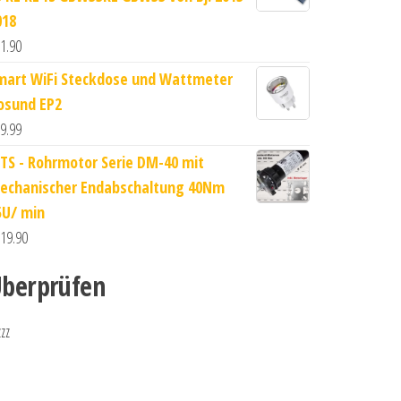
018
1.90
mart WiFi Steckdose und Wattmeter
osund EP2
9.99
TS - Rohrmotor Serie DM-40 mit
echanischer Endabschaltung 40Nm
5U/ min
19.90
berprüfen
zzz