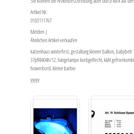
Sie können die Artikelbeschreibung aber durch klick auf die
Artikel Nr.:
0103111767
Melden |
Ähnlichen Artikel verkaufen
katzenhaus winterfest, gestaltung kleiner balkon, babybet
37pfl8404h/12, hängelampe korbgeflecht, kühl gefrierkombi
howerbord, kleine barbie
yyyyy