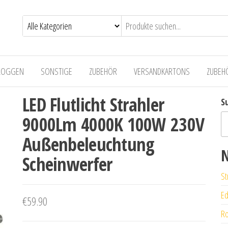
LOGGEN
SONSTIGE
ZUBEHÖR
VERSANDKARTONS
ZUBEH
LED Flutlicht Strahler
S
9000Lm 4000K 100W 230V
Außenbeleuchtung
N
Scheinwerfer
St
Ed
€
59.90
Ro