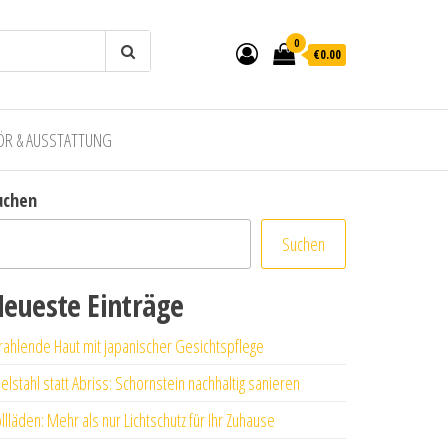
0
€0.00
ÖR & AUSSTATTUNG
uchen
Suchen
eueste Einträge
rahlende Haut mit japanischer Gesichtspflege
elstahl statt Abriss: Schornstein nachhaltig sanieren
llläden: Mehr als nur Lichtschutz für Ihr Zuhause