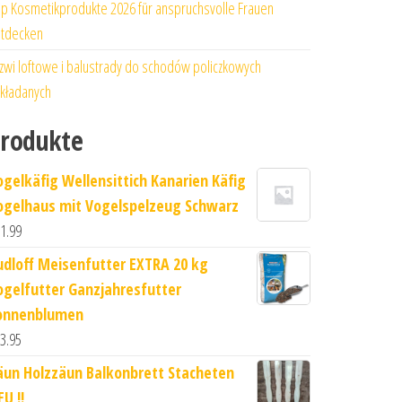
p Kosmetikprodukte 2026 für anspruchsvolle Frauen
tdecken
zwi loftowe i balustrady do schodów policzkowych
kładanych
rodukte
ogelkäfig Wellensittich Kanarien Käfig
ogelhaus mit Vogelspelzeug Schwarz
1.99
udloff Meisenfutter EXTRA 20 kg
ogelfutter Ganzjahresfutter
onnenblumen
3.95
äun Holzzäun Balkonbrett Stacheten
U !!