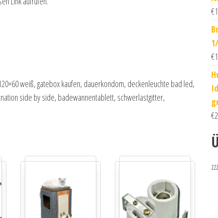
sen Link aufrufen.
€
1
B
1
€
1
H
t 120×60 weiß, gatebox kaufen, dauerkondom, deckenleuchte bad led,
I
nation side by side, badewannentablett, schwerlastgitter,
g
€
2
Ü
zz