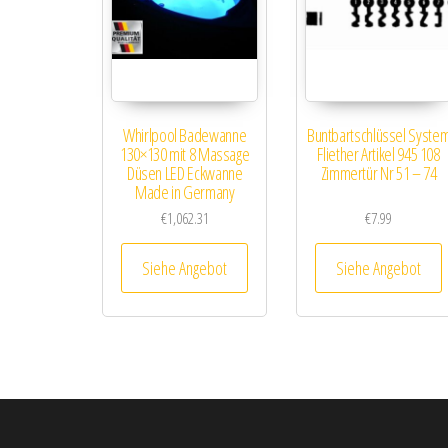
Whirlpool Badewanne
Buntbartschlüssel Syste
130×130 mit 8 Massage
Fliether Artikel 945 108
Düsen LED Eckwanne
Zimmertür Nr 51 – 74
Made in Germany
€
1,062.31
€
7.99
Siehe Angebot
Siehe Angebot