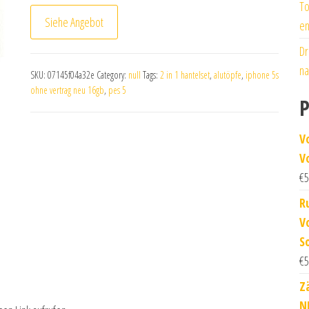
To
Siehe Angebot
en
Dr
na
SKU:
07145f04a32e
Category:
null
Tags:
2 in 1 hantelset
,
alutöpfe
,
iphone 5s
ohne vertrag neu 16gb
,
pes 5
P
V
V
€
5
R
V
S
€
5
Z
NE