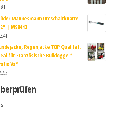
.81
rüder Mannesmann Umschaltknarre
/2" | M98442
2.41
undejacke, Regenjacke TOP Qualität,
deal für Französische Bulldogge *
ratis Vs*
9.95
berprüfen
zzz