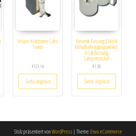
m
Vesper Kratztonne Cubo
Keramik-Fassung E14 mit
Tower
Metallbefestigungswinkel,
Ersatzfassung,
Lampensockel
€
123.14
€
1.03
Siehe Angebot
Siehe Angebot
Stolz präsentiert von
WordPress
|
Theme:
Envo eCommerce