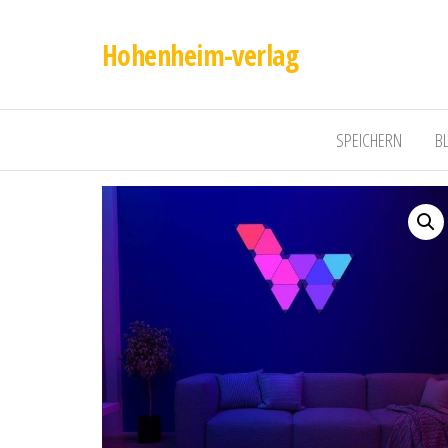
Hohenheim-verlag
SPEICHERN
B