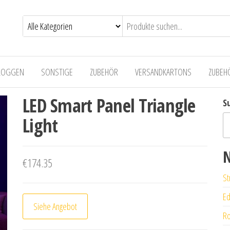
LOGGEN
SONSTIGE
ZUBEHÖR
VERSANDKARTONS
ZUBEH
LED Smart Panel Triangle
S
Light
N
€
174.35
St
Ed
Siehe Angebot
Ro