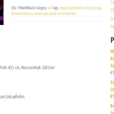
To
SKU:
798a86f8ba2d
Category:
null
Tags:
dragons kuscheltier
,
energetix ring
,
en
kinderspielwaren
,
schwarz grau weiß
,
vom achternhof
Dr
na
P
N
K
S
iefe 49,5 cm, Wasserinhalt 200 Liter
€
1
S
(
€
1
sen Link aufrufen.
B
S