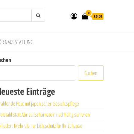
0
€0.00
ÖR & AUSSTATTUNG
uchen
Suchen
eueste Einträge
rahlende Haut mit japanischer Gesichtspflege
elstahl statt Abriss: Schornstein nachhaltig sanieren
llläden: Mehr als nur Lichtschutz für Ihr Zuhause