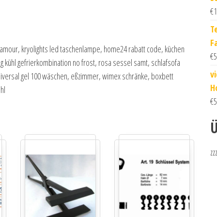
€
1
T
F
glamour, kryolights led taschenlampe, home24 rabatt code, küchen
€
5
 kühl gefrierkombination no frost, rosa sessel samt, schlafsofa
v
universal gel 100 wäschen, eßzimmer, wimex schränke, boxbett
H
hl
€
5
Ü
zz