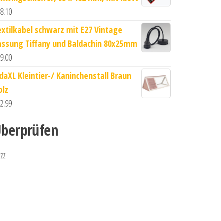
8.10
extilkabel schwarz mit E27 Vintage
assung Tiffany und Baldachin 80x25mm
9.00
idaXL Kleintier-/ Kaninchenstall Braun
olz
2.99
berprüfen
zzz