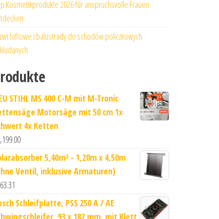
p Kosmetikprodukte 2026 für anspruchsvolle Frauen
tdecken
zwi loftowe i balustrady do schodów policzkowych
kładanych
rodukte
EU STIHL MS 400 C-M mit M-Tronic
ettensäge Motorsäge mit 50 cm 1x
chwert 4x Ketten
,199.00
olarabsorber 5,40m² - 1,20m x 4,50m
ohne Ventil, inklusive Armaturen)
63.31
osch Schleifplatte, PSS 250 A / AE
chwingschleifer, 93 x 182 mm, mit Klett