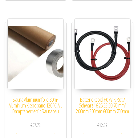
Sauna Aluminiumfolie 30m²
Batteriekabel H07V-K Rot /
Aluminium Klebeband 120°C Alu
Schwarz 16 25 35 50 70 mm²
Dampfsperre für Saunabau
200mm 300mm 600mm 700mm
€
57.78
€
12.39