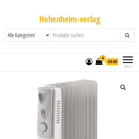
Hohenheim-verlag
0
€0.00
Menü