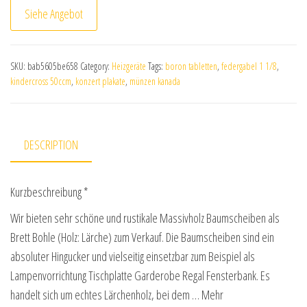
Siehe Angebot
SKU:
bab5605be658
Category:
Heizgeräte
Tags:
boron tabletten
,
federgabel 1 1/8
,
kindercross 50ccm
,
konzert plakate
,
münzen kanada
DESCRIPTION
Kurzbeschreibung *
Wir bieten sehr schöne und rustikale Massivholz Baumscheiben als
Brett Bohle (Holz: Lärche) zum Verkauf. Die Baumscheiben sind ein
absoluter Hingucker und vielseitig einsetzbar zum Beispiel als
Lampenvorrichtung Tischplatte Garderobe Regal Fensterbank. Es
handelt sich um echtes Lärchenholz, bei dem … Mehr