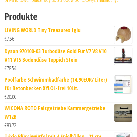
Produkte
LIVING WORLD Tiny Treasures Iglu
€
7.56
Dyson 970100-03 Turbodüse Gold Für V7 V8 V10
V11 V15 Bodendüse Teppich Stein
€
78.54
Poolfarbe Schwimmbadfarbe (14,90EUR/ Liter)
für Betonbecken XYLOL-frei 10Lit.
€
20.00
WICONA ROTO Falzgetriebe Kammergetriebe
W12B
€
83.72
Trixie Plüschwürfel mit 4 Spielbällen - 21 cm