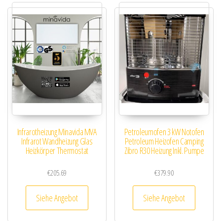
Infrarotheizung Minavida MVA
Petroleumofen 3 kW Notofen
Infrarot Wandheizung Glas
Petroleum Heizofen Camping
Heizkörper Thermostat
Zibro R30 Heizung Inkl. Pumpe
€
205.69
€
379.90
Siehe Angebot
Siehe Angebot