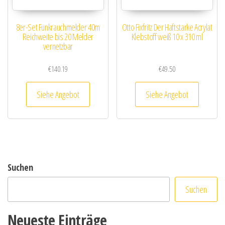
8er-Set Funkrauchmelder 40m
Otto Fixfritz Der Haftstarke Acrylat
Reichweite bis 20 Melder
Klebstoff weiß 10 x 310 ml
vernetzbar
€
140.19
€
49.50
Siehe Angebot
Siehe Angebot
Suchen
Suchen
Neueste Einträge