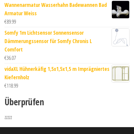
Wannenarmatur Wasserhahn Badewannen Bad
Armatur Weiss
€
89.99
Somfy 1m Lichtsensor Sonnensensor
Dämmerungssensor für Somfy Chronis L
Comfort
€
36.07
vidaXL Hühnerkäfig 1,5x1,5x1,5 m Imprägniertes
Kiefernholz
€
118.99
Überprüfen
zzzzz