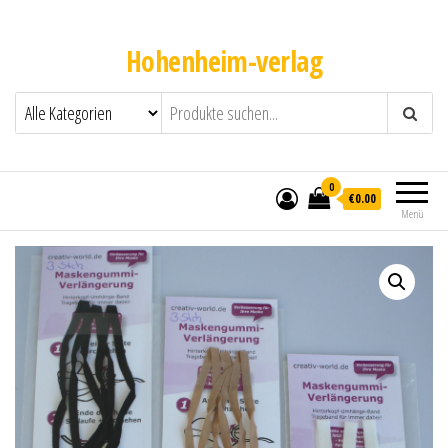
Hohenheim-verlag
0
€0.00
Menü