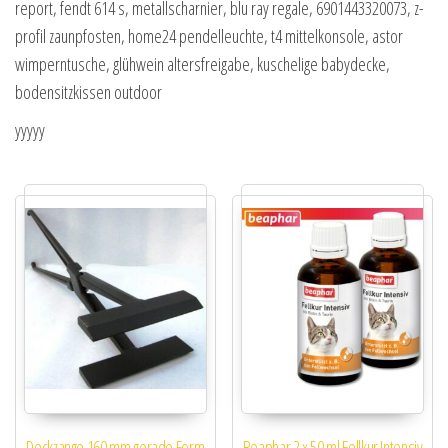
report, fendt 614 s, metallscharnier, blu ray regale, 6901443320073, z-
profil zaunpfosten, home24 pendelleuchte, t4 mittelkonsole, astor
wimperntusche, glühwein altersfreigabe, kuschelige babydecke,
bodensitzkissen outdoor
yyyyy
Deckzange 160 mm gerade Form
Beaphar 2 x 50 ml Fellkur Intensiv