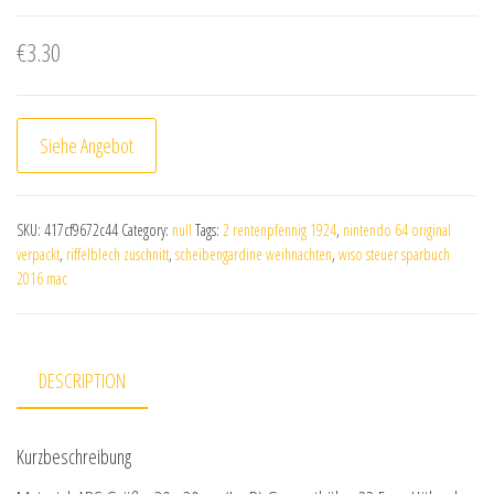
€
3.30
Siehe Angebot
SKU:
417cf9672c44
Category:
null
Tags:
2 rentenpfennig 1924
,
nintendo 64 original
verpackt
,
riffelblech zuschnitt
,
scheibengardine weihnachten
,
wiso steuer sparbuch
2016 mac
DESCRIPTION
Kurzbeschreibung