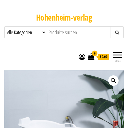
Hohenheim-verlag
0
€0.00
Menü