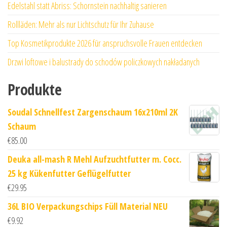
Edelstahl statt Abriss: Schornstein nachhaltig sanieren
Rollläden: Mehr als nur Lichtschutz für Ihr Zuhause
Top Kosmetikprodukte 2026 für anspruchsvolle Frauen entdecken
Drzwi loftowe i balustrady do schodów policzkowych nakładanych
Produkte
Soudal Schnellfest Zargenschaum 16x210ml 2K
Schaum
€
85.00
Deuka all-mash R Mehl Aufzuchtfutter m. Cocc.
25 kg Kükenfutter Geflügelfutter
€
29.95
36L BIO Verpackungschips Füll Material NEU
€
9.92