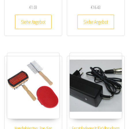
€
1.03
€
16.43
Siehe Angebot
Siehe Angebot
Hundebürsten, 3er-Set
Ersatzladegerät für Vibradorm