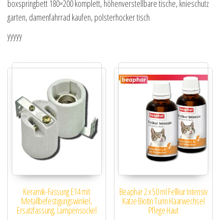
boxspringbett 180×200 komplett, höhenverstellbare tische, knieschutz
garten, damenfahrrad kaufen, polsterhocker tisch
yyyyy
Keramik-Fassung E14 mit
Beaphar 2 x 50 ml Fellkur Intensiv
Metallbefestigungswinkel,
Katze Biotin Turin Haarwechsel
Ersatzfassung, Lampensockel
Pflege Haut