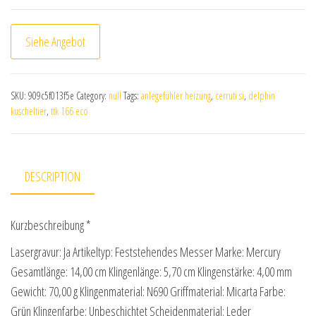
Siehe Angebot
SKU:
909c5f013f5e
Category:
null
Tags:
anlegefühler heizung
,
cerruti si
,
delphin
kuscheltier
,
ttk 166 eco
DESCRIPTION
Kurzbeschreibung *
Lasergravur: Ja Artikeltyp: Feststehendes Messer Marke: Mercury
Gesamtlänge: 14,00 cm Klingenlänge: 5,70 cm Klingenstärke: 4,00 mm
Gewicht: 70,00 g Klingenmaterial: N690 Griffmaterial: Micarta Farbe:
Grün Klingenfarbe: Unbeschichtet Scheidenmaterial: Leder