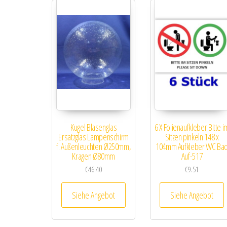
Kugel Blasenglas
6 X Folienaufkleber Bitte i
Ersatzglas Lampenschirm
Sitzen pinkeln 148 x
f. Außenleuchten Ø250mm,
104mm Aufkleber WC Ba
Kragen Ø80mm
Auf-517
€
46.40
€
9.51
Siehe Angebot
Siehe Angebot