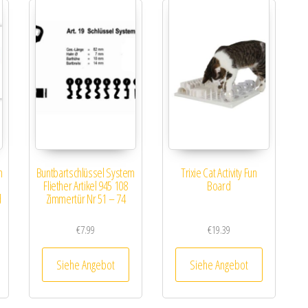
m
Buntbartschlüssel System
Trixie Cat Activity Fun
Fliether Artikel 945 108
Board
d
Zimmertür Nr 51 – 74
€
7.99
€
19.39
Siehe Angebot
Siehe Angebot