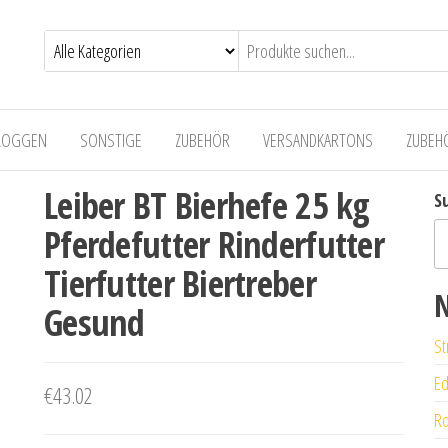
LOGGEN
SONSTIGE
ZUBEHÖR
VERSANDKARTONS
ZUBEH
Leiber BT Bierhefe 25 kg
S
Pferdefutter Rinderfutter
Tierfutter Biertreber
N
Gesund
St
Ed
€
43.02
Ro