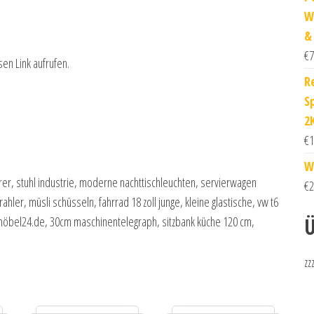
W
&
€
7
sen Link aufrufen.
R
S
2
€
1
W
örer, stuhl industrie, moderne nachttischleuchten, servierwagen
€
2
ahler, müsli schüsseln, fahrrad 18 zoll junge, kleine glastische, vw t6
Ü
möbel24.de, 30cm maschinentelegraph, sitzbank küche 120 cm,
zz