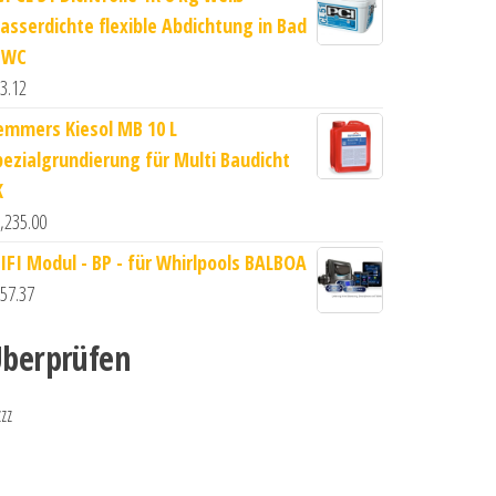
asserdichte flexible Abdichtung in Bad
 WC
3.12
emmers Kiesol MB 10 L
pezialgrundierung für Multi Baudicht
K
,235.00
IFI Modul - BP - für Whirlpools BALBOA
57.37
berprüfen
zzz