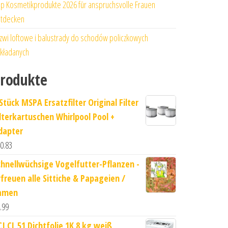
p Kosmetikprodukte 2026 für anspruchsvolle Frauen
tdecken
zwi loftowe i balustrady do schodów policzkowych
kładanych
rodukte
Stück MSPA Ersatzfilter Original Filter
ilterkartuschen Whirlpool Pool +
dapter
0.83
chnellwüchsige Vogelfutter-Pflanzen -
rfreuen alle Sittiche & Papageien /
amen
.99
CI CL 51 Dichtfolie 1K 8 kg weiß