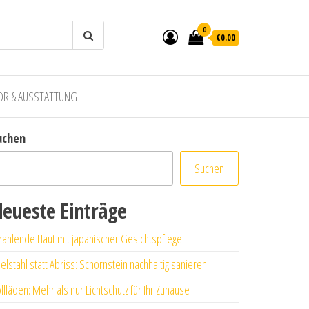
0
€0.00
ÖR & AUSSTATTUNG
uchen
Suchen
eueste Einträge
rahlende Haut mit japanischer Gesichtspflege
elstahl statt Abriss: Schornstein nachhaltig sanieren
llläden: Mehr als nur Lichtschutz für Ihr Zuhause