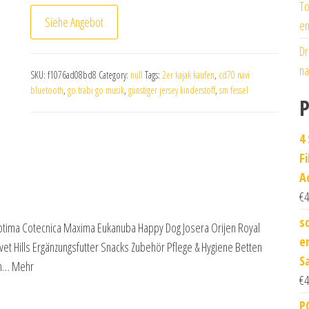
To
Siehe Angebot
en
Dr
na
SKU:
f1076ad08bd8
Category:
null
Tags:
2er kajak kaufen
,
cd70 navi
bluetooth
,
go trabi go musik
,
günstiger jersey kinderstoff
,
sm fessel
P
4 
F
A
€
4
s
Optima Cotecnica Maxima Eukanuba Happy Dog Josera Orijen Royal
e
vet Hills Ergänzungsfutter Snacks Zubehör Pflege & Hygiene Betten
S
eh… Mehr
€
4
P