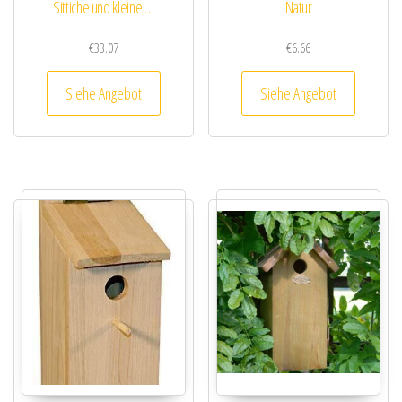
Sittiche und kleine …
Natur
€
33.07
€
6.66
Siehe Angebot
Siehe Angebot