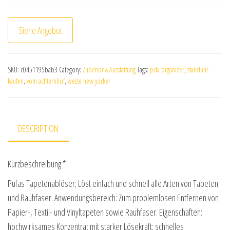
Siehe Angebot
SKU:
c0451195bab3
Category:
Zubehör & Ausstattung
Tags:
pda organizer
,
standuhr
kaufen
,
vom achternhof
,
weste new yorker
DESCRIPTION
Kurzbeschreibung *
Pufas Tapetenablöser; Löst einfach und schnell alle Arten von Tapeten
und Rauhfaser. Anwendungsbereich: Zum problemlosen Entfernen von
Papier-, Textil- und Vinyltapeten sowie Rauhfaser. Eigenschaften:
hochwirksames Konzentrat mit starker Lösekraft; schnelles