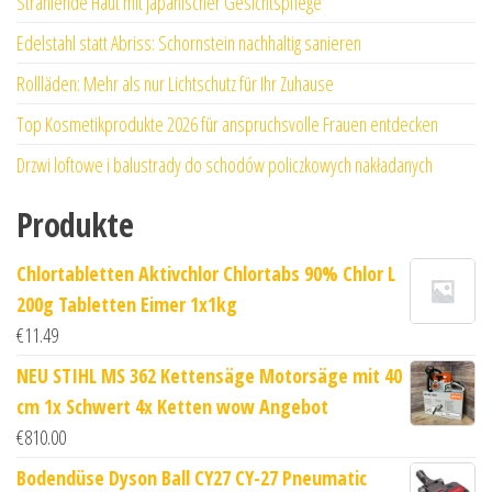
Strahlende Haut mit japanischer Gesichtspflege
Edelstahl statt Abriss: Schornstein nachhaltig sanieren
Rollläden: Mehr als nur Lichtschutz für Ihr Zuhause
Top Kosmetikprodukte 2026 für anspruchsvolle Frauen entdecken
Drzwi loftowe i balustrady do schodów policzkowych nakładanych
Produkte
Chlortabletten Aktivchlor Chlortabs 90% Chlor L
200g Tabletten Eimer 1x1kg
€
11.49
NEU STIHL MS 362 Kettensäge Motorsäge mit 40
cm 1x Schwert 4x Ketten wow Angebot
€
810.00
Bodendüse Dyson Ball CY27 CY-27 Pneumatic