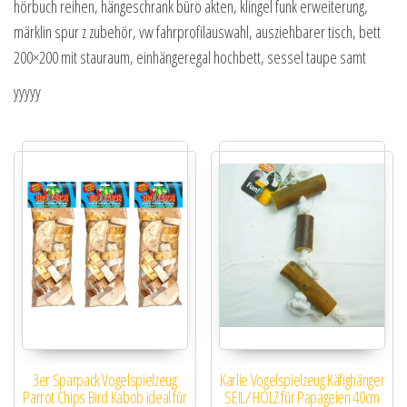
hörbuch reihen, hängeschrank büro akten, klingel funk erweiterung,
märklin spur z zubehör, vw fahrprofilauswahl, ausziehbarer tisch, bett
200×200 mit stauraum, einhängeregal hochbett, sessel taupe samt
yyyyy
3er Sparpack Vogelspielzeug
Karlie Vogelspielzeug Käfighänger
Parrot Chips Bird Kabob ideal für
SEIL/ HOLZ für Papageien 40cm