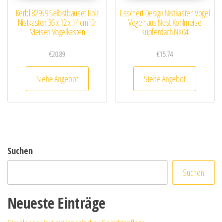
Kerbl 82959 Selbstbauset Holz
Esschert Design Nistkasten Vogel
Nistkasten 36 x 12 x 14 cm für
Vogelhaus Nest Kohlmeise
Meisen Vogelkasten
Kupferdach NK04
€
20.89
€
15.74
Siehe Angebot
Siehe Angebot
Suchen
Suchen
Neueste Einträge