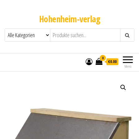
Hohenheim-verlag
0
€0.00
Menü