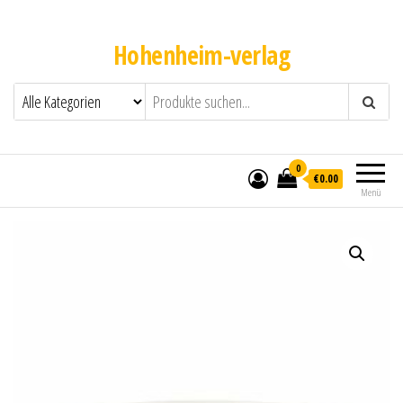
Hohenheim-verlag
0
€0.00
Menü