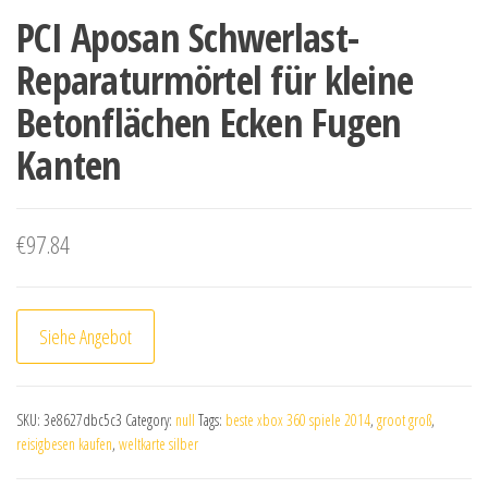
PCI Aposan Schwerlast-
Reparaturmörtel für kleine
Betonflächen Ecken Fugen
Kanten
€
97.84
Siehe Angebot
SKU:
3e8627dbc5c3
Category:
null
Tags:
beste xbox 360 spiele 2014
,
groot groß
,
reisigbesen kaufen
,
weltkarte silber