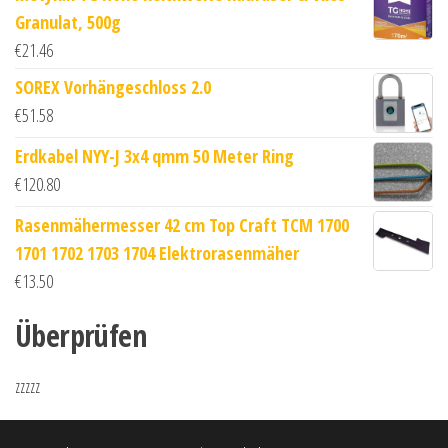
Granulat, 500g
€
21.46
SOREX Vorhängeschloss 2.0
€
51.58
Erdkabel NYY-J 3x4 qmm 50 Meter Ring
€
120.80
Rasenmähermesser 42 cm Top Craft TCM 1700
1701 1702 1703 1704 Elektrorasenmäher
€
13.50
Überprüfen
zzzzz