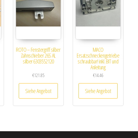
ROTO – Fenstergriff silber
MACO
Zahnschieber 26S AL
Ersatzschneckengetriebe
silber 6303552120
schraubbar! inkl. BIT und
Anleitung
€
121.85
€
14.46
Siehe Angebot
Siehe Angebot