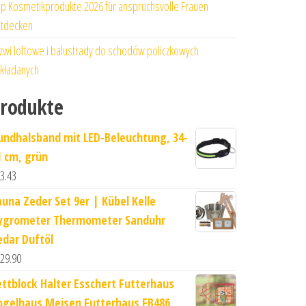
p Kosmetikprodukte 2026 für anspruchsvolle Frauen
tdecken
zwi loftowe i balustrady do schodów policzkowych
kładanych
rodukte
undhalsband mit LED-Beleuchtung, 34-
1 cm, grün
3.43
auna Zeder Set 9er | Kübel Kelle
ygrometer Thermometer Sanduhr
edar Duftöl
29.90
ettblock Halter Esschert Futterhaus
ogelhaus Meisen Futterhaus FB486