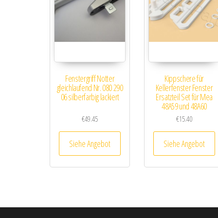
Fenstergriff Notter
Kippschere für
gleichlaufend Nr. 080 290
Kellerfenster Fenster
06 silberfarbig lackiert
Ersatzteil Set für Mea
48A59 und 48A60
€
49.45
€
15.40
Siehe Angebot
Siehe Angebot