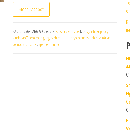
To
Siehe Angebot
en
Dr
na
SKU:
a6b568e2b659
Category:
Fensterbeschläge
Tags:
günstiger jersey
kinderstoff
,
leberreinigung nach moritz
,
onkyo plattenspieler
,
schönster
P
bambus für kübel
,
spanien münzen
H
4
€
1
S
H
C
€
1
F
V