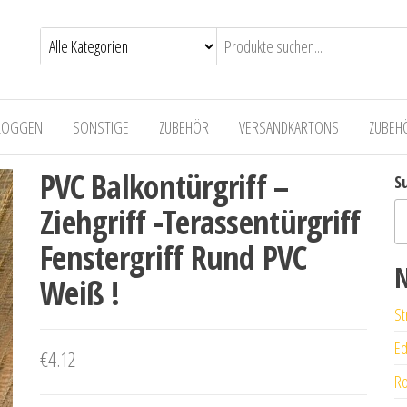
LOGGEN
SONSTIGE
ZUBEHÖR
VERSANDKARTONS
ZUBEH
PVC Balkontürgriff –
S
Ziehgriff -Terassentürgriff
Fenstergriff Rund PVC
N
Weiß !
St
Ed
€
4.12
Ro