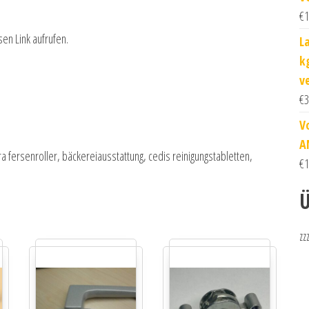
€
1
sen Link aufrufen.
L
k
v
€
3
V
A
 fersenroller, bäckereiausstattung, cedis reinigungstabletten,
€
1
Ü
zz