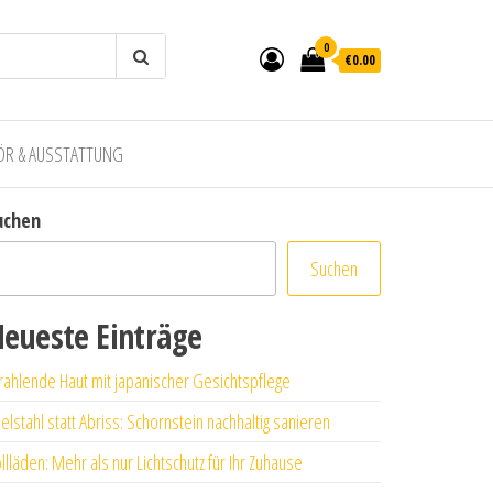
0
€0.00
ÖR & AUSSTATTUNG
uchen
Suchen
eueste Einträge
rahlende Haut mit japanischer Gesichtspflege
elstahl statt Abriss: Schornstein nachhaltig sanieren
llläden: Mehr als nur Lichtschutz für Ihr Zuhause