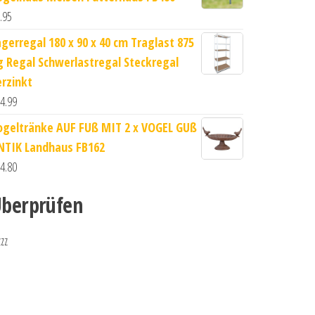
.95
agerregal 180 x 90 x 40 cm Traglast 875
g Regal Schwerlastregal Steckregal
erzinkt
4.99
ogeltränke AUF FUß MIT 2 x VOGEL GUß
NTIK Landhaus FB162
4.80
berprüfen
zzz