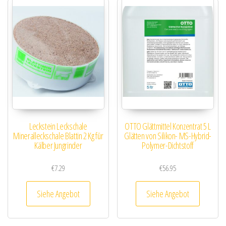
Leckstein Leckschale
OTTO Glättmittel Konzentrat 5 L
Mineralleckschale Blattin 2 Kg für
Glätten von Silikon- MS-Hybrid-
Kälber Jungrinder
Polymer-Dichtstoff
€
7.29
€
56.95
Siehe Angebot
Siehe Angebot