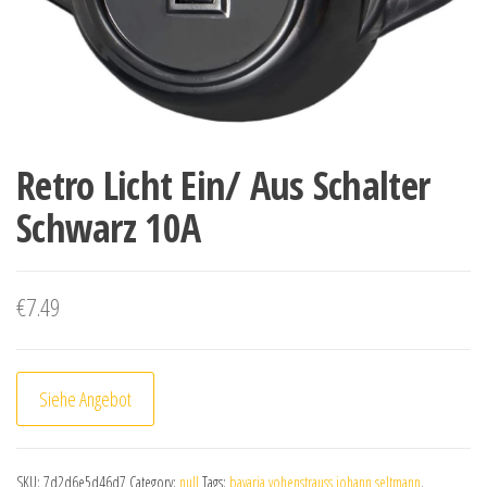
Retro Licht Ein/ Aus Schalter
Schwarz 10A
€
7.49
Siehe Angebot
SKU:
7d2d6e5d46d7
Category:
null
Tags:
bavaria vohenstrauss johann seltmann
,