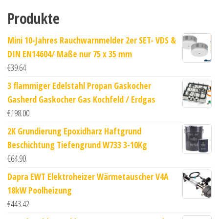
Produkte
Mini 10-Jahres Rauchwarnmelder 2er SET- VDS &
DIN EN14604/ Maße nur 75 x 35 mm
€
39.64
3 flammiger Edelstahl Propan Gaskocher
Gasherd Gaskocher Gas Kochfeld / Erdgas
€
198.00
2K Grundierung Epoxidharz Haftgrund
Beschichtung Tiefengrund W733 3-10Kg
€
64.90
Dapra EWT Elektroheizer Wärmetauscher V4A
18kW Poolheizung
€
443.42