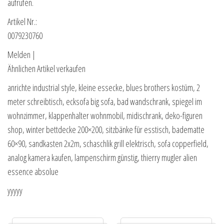
aufrufen.
Artikel Nr.:
0079230760
Melden |
Ähnlichen Artikel verkaufen
anrichte industrial style, kleine essecke, blues brothers kostüm, 2
meter schreibtisch, ecksofa big sofa, bad wandschrank, spiegel im
wohnzimmer, klappenhalter wohnmobil, midischrank, deko-figuren
shop, winter bettdecke 200×200, sitzbänke für esstisch, badematte
60×90, sandkasten 2x2m, schaschlik grill elektrisch, sofa copperfield,
analog kamera kaufen, lampenschirm günstig, thierry mugler alien
essence absolue
yyyyy