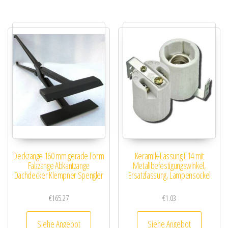
Deckzange 160 mm gerade Form
Keramik-Fassung E14 mit
Falzzange Abkantzange
Metallbefestigungswinkel,
Dachdecker Klempner Spengler
Ersatzfassung, Lampensockel
€
165.27
€
1.03
Siehe Angebot
Siehe Angebot