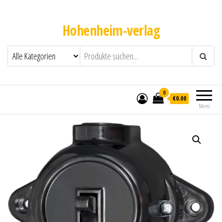
Hohenheim-verlag
0
€0.00
Menü