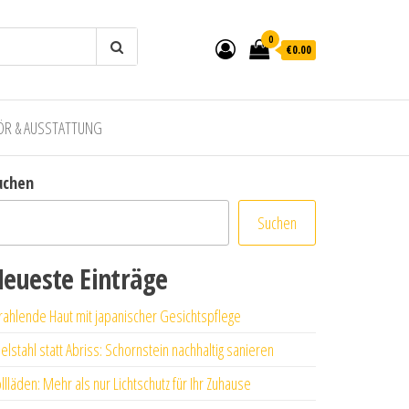
0
€0.00
ÖR & AUSSTATTUNG
uchen
Suchen
eueste Einträge
rahlende Haut mit japanischer Gesichtspflege
elstahl statt Abriss: Schornstein nachhaltig sanieren
llläden: Mehr als nur Lichtschutz für Ihr Zuhause