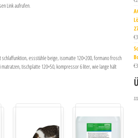
sen Link aufrufen.
A
L
2
€
3
S
B
it schlaffunktion, essstühle beige, isomatte 120×200, formano frosch
€
3
matratzen, tischplatte 120×50, kompressor 6 liter, wie lange hält
Ü
zz