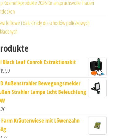
p Kosmetikprodukte 2026 für anspruchsvolle Frauen
tdecken
zwi loftowe i balustrady do schodów policzkowych
kładanych
rodukte
il Black Leaf Conrok Extraktionskit
19.99
ED Außenstrahler Bewegungsmelder
ußen Strahler Lampe Licht Beleuchtung
0W
.26
R Farm Kräuterwiese mit Löwenzahn
50g
4.78