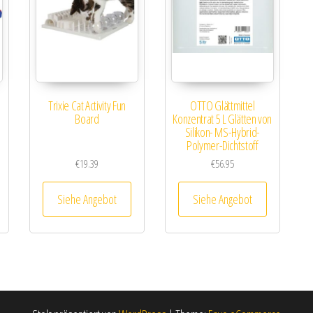
Trixie Cat Activity Fun
OTTO Glättmittel
0
Board
Konzentrat 5 L Glätten von
Silikon- MS-Hybrid-
Polymer-Dichtstoff
€
19.39
€
56.95
Siehe Angebot
Siehe Angebot