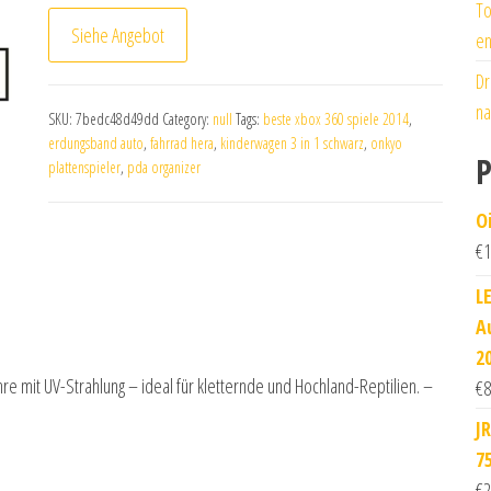
To
Siehe Angebot
en
Dr
na
SKU:
7bedc48d49dd
Category:
null
Tags:
beste xbox 360 spiele 2014
,
erdungsband auto
,
fahrrad hera
,
kinderwagen 3 in 1 schwarz
,
onkyo
P
plattenspieler
,
pda organizer
O
€
1
L
A
2
 mit UV-Strahlung – ideal für kletternde und Hochland-Reptilien. –
€
8
J
7
€
2