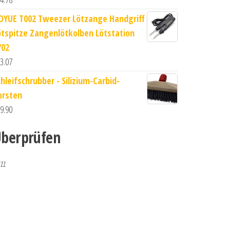
OYUE T002 Tweezer Lötzange Handgriff
ötspitze Zangenlötkolben Lötstation
702
3.07
chleifschrubber - Silizium-Carbid-
orsten
9.90
berprüfen
zzz