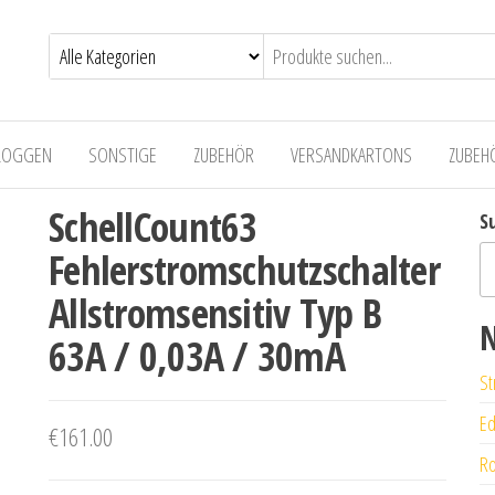
LOGGEN
SONSTIGE
ZUBEHÖR
VERSANDKARTONS
ZUBEH
SchellCount63
S
Fehlerstromschutzschalter
Allstromsensitiv Typ B
N
63A / 0,03A / 30mA
St
Ed
€
161.00
Ro