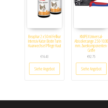
Beaphar 2 x 50 ml Fellkur
KNIPEX Universal-
Intensiv Katze Biotin Turin
Abisolierzange 2.50-10.0
Haarwechsel Pflege Haut
mm. Zweikomponenten-
Griffe
€
16.43
€
92.75
Siehe Angebot
Siehe Angebot