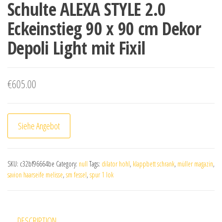
Schulte ALEXA STYLE 2.0
Eckeinstieg 90 x 90 cm Dekor
Depoli Light mit Fixil
€
605.00
Siehe Angebot
SKU:
c32bf96664be
Category:
null
Tags:
dilator hohl
,
klappbett schrank
,
müller magazin
,
savion haarseife melisse
,
sm fessel
,
spur 1 lok
DESCRIPTION