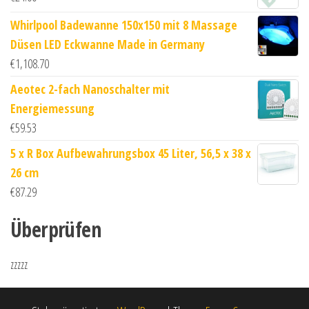
Whirlpool Badewanne 150x150 mit 8 Massage
Düsen LED Eckwanne Made in Germany
€
1,108.70
Aeotec 2-fach Nanoschalter mit
Energiemessung
€
59.53
5 x R Box Aufbewahrungsbox 45 Liter, 56,5 x 38 x
26 cm
€
87.29
Überprüfen
zzzzz