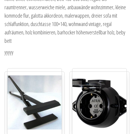
raumtrenner, wasserweiche miele, anbauwände wohnzimmer, kleine
kommode flur, galotta akkordeon, malerwappen, dreier sofa mit
schlaffunktion, duschtasse 100×140, wohnwand vintage, regal
aufräumen, holz kombinieren, barhocker höhenverstellbar holz, beby
bett
yyyyy