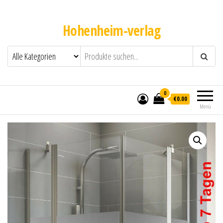
Hohenheim-verlag
0
€0.00
Menü