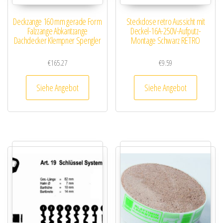
Deckzange 160 mm gerade Form
Steckdose retro Aussicht mit
Falzzange Abkantzange
Deckel-16A-250V-Aufputz-
Dachdecker Klempner Spengler
Montage Schwarz RETRO
€
165.27
€
9.59
Siehe Angebot
Siehe Angebot