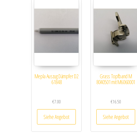
Mepla Auszug Dämpfer D2
Grass Topfband M
61848
8040501 mit M6060001
€
7.00
€
16.50
Siehe Angebot
Siehe Angebot