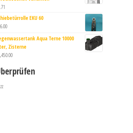
.71
chiebetürrolle EKU 60
6.00
egenwassertank Aqua Terne 10000
ter, Zisterne
,450.00
berprüfen
zzz