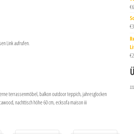
€
6
S
€
3
R
sen Link aufrufen.
Li
€
2
Ü
zz
erne terrassenmöbel, balkon outdoor teppich, jahresglocken
cawood, nachttisch höhe 60 cm, ecksofa maison iii