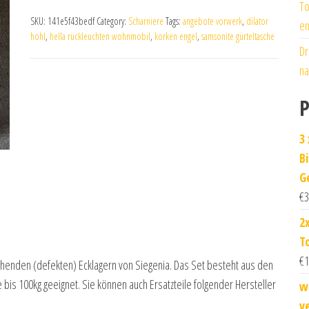
To
SKU:
141e5f43bedf
Category:
Scharniere
Tags:
angebote vorwerk
,
dilator
en
hohl
,
hella rückleuchten wohnmobil
,
korken engel
,
samsonite gürteltasche
Dr
na
P
3
B
G
€
3
2
T
€
1
ehenden (defekten) Ecklagern von Siegenia. Das Set besteht aus den
e bis 100kg geeignet. Sie können auch Ersatzteile folgender Hersteller
w
v