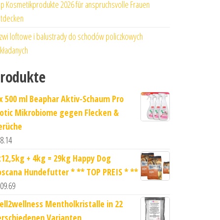
p Kosmetikprodukte 2026 für anspruchsvolle Frauen
tdecken
zwi loftowe i balustrady do schodów policzkowych
kładanych
rodukte
 x 500 ml Beaphar Aktiv-Schaum Pro
iotic Mikrobiome gegen Flecken &
erüche
8.14
x12,5kg + 4kg = 29kg Happy Dog
oscana Hundefutter * ** TOP PREIS * **
09.69
ell2wellness Mentholkristalle in 22
erschiedenen Varianten