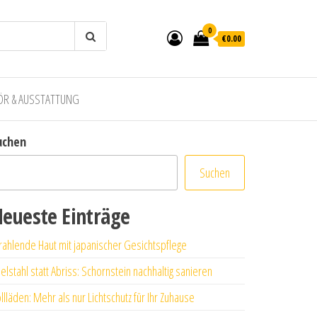
0
€0.00
ÖR & AUSSTATTUNG
uchen
Suchen
eueste Einträge
rahlende Haut mit japanischer Gesichtspflege
elstahl statt Abriss: Schornstein nachhaltig sanieren
llläden: Mehr als nur Lichtschutz für Ihr Zuhause