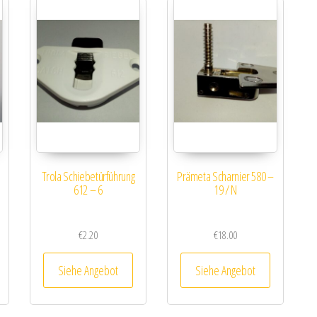
Trola Schiebetürführung
Prämeta Scharnier 580 –
612 – 6
19 / N
€
2.20
€
18.00
Siehe Angebot
Siehe Angebot