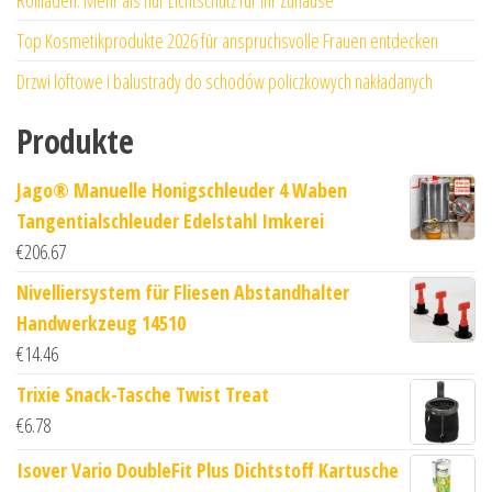
Top Kosmetikprodukte 2026 für anspruchsvolle Frauen entdecken
Drzwi loftowe i balustrady do schodów policzkowych nakładanych
Produkte
Jago® Manuelle Honigschleuder 4 Waben
Tangentialschleuder Edelstahl Imkerei
€
206.67
Nivelliersystem für Fliesen Abstandhalter
Handwerkzeug 14510
€
14.46
Trixie Snack-Tasche Twist Treat
€
6.78
Isover Vario DoubleFit Plus Dichtstoff Kartusche