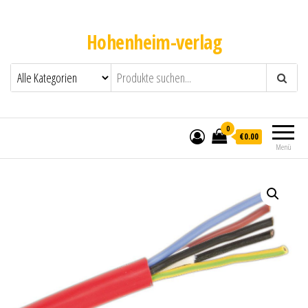
Hohenheim-verlag
0
€0.00
Menü