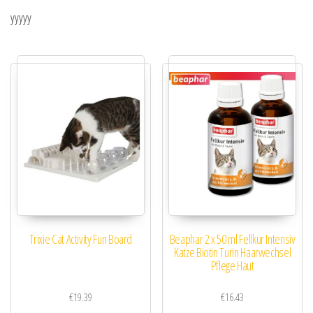
yyyyy
Trixie Cat Activity Fun Board
Beaphar 2 x 50 ml Fellkur Intensiv
Katze Biotin Turin Haarwechsel
Pflege Haut
€
19.39
€
16.43