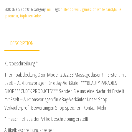
SKU:
d7ec77bbf016
Category:
null
Tags:
nintendo wii u games
,
off white handyhülle
iphone xr
,
töpfchen farbe
DESCRIPTION
Kurzbeschreibung *
Thermoabdeckung Ozon Modell 2022 53 Massagedüsen ! – Erstellt mit
Eselt – Auktionsvorlagen für eBay-Verkäufer ***BEAUTY PARADIES
SHOP***CUDEK PRODUCTS*** Senden Sie uns eine Nachricht Erstellt
mit Eselt – Auktionsvorlagen für eBay-Verkäufer Unser Shop
Verkäuferprofil Bewertungen Shop speichern Konta… Mehr
* maschinell aus der Artikelbeschreibung erstellt
Artikelbeschreibung anzeigen