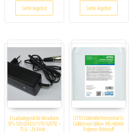
Siehe Angebot
Siehe Angebot
Ersatzladegerät für Vibradorm
OTTO Glättmittel Konzentrat 5 L
SPS-320-024-EU / STD-32075E –
Glätten von Silikon- MS-Hybrid-
7S Li – 29,4 Volt …
Polymer-Dichtstoff