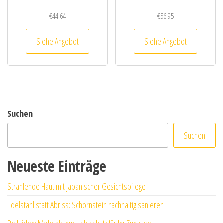
€
44.64
€
56.95
Siehe Angebot
Siehe Angebot
Suchen
Suchen
Neueste Einträge
Strahlende Haut mit japanischer Gesichtspflege
Edelstahl statt Abriss: Schornstein nachhaltig sanieren
Rollläden: Mehr als nur Lichtschutz für Ihr Zuhause