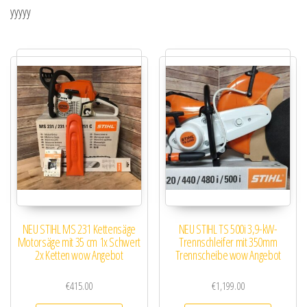
yyyyy
NEU STIHL MS 231 Kettensäge
NEU STIHL TS 500i 3,9-kW-
Motorsäge mit 35 cm 1x Schwert
Trennschleifer mit 350mm
2x Ketten wow Angebot
Trennscheibe wow Angebot
€
415.00
€
1,199.00