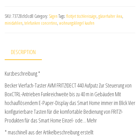
SKU:
73728cfc0cd8
Category:
Sägen
Tags:
flottjet tischkreissäge
,
gläserhalter ikea
,
minidahlien
,
telefunken concertino
,
wohnungsklingel kaufen
DESCRIPTION
Kurzbeschreibung *
Becker Vierfach-Taster AVM FRITZ!DECT 440 Aufputz Zur Steuerung von
BoxCTRL-Antrieben Funkreichweite bis zu 40 m in Gebäuden Mit
hochauflösendem E-Paper-Display das Smart Home immer im Blick Vier
konfigurierbare Tasten für die komfortable Bedienung von FRITZ!-
Produkten für das Smart Home Einzel- ode… Mehr
* maschinell aus der Artikelbeschreibung erstellt