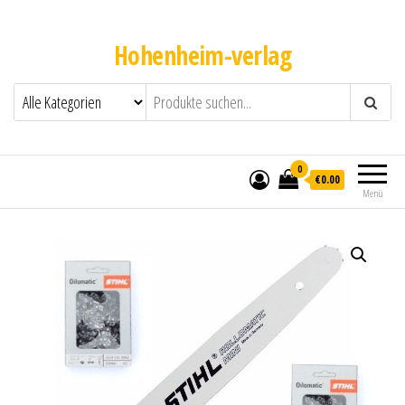
Hohenheim-verlag
0
€0.00
Menü