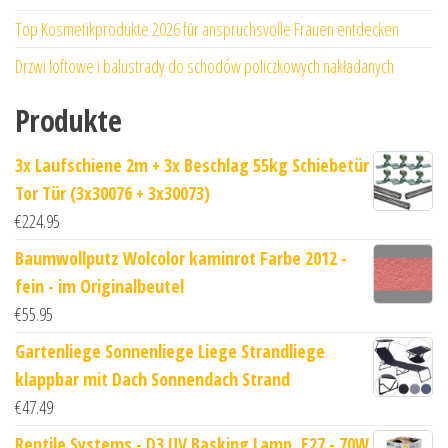
Top Kosmetikprodukte 2026 für anspruchsvolle Frauen entdecken
Drzwi loftowe i balustrady do schodów policzkowych nakładanych
Produkte
3x Laufschiene 2m + 3x Beschlag 55kg Schiebetür
Tor Tür (3x30076 + 3x30073)
€
224.95
Baumwollputz Wolcolor kaminrot Farbe 2012 -
fein - im Originalbeutel
€
55.95
Gartenliege Sonnenliege Liege Strandliege
klappbar mit Dach Sonnendach Strand
€
47.49
Reptile Systems - D3 UV Basking Lamp, E27 - 70W