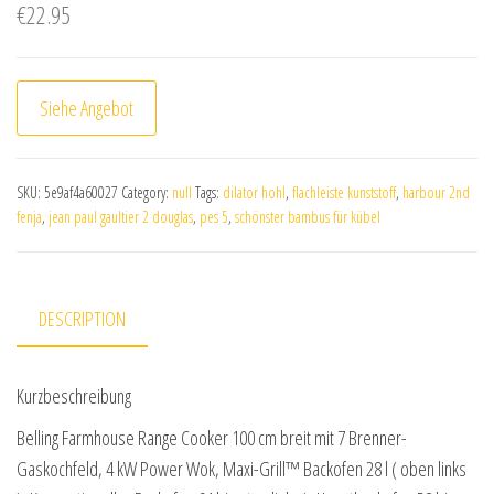
€
22.95
Siehe Angebot
SKU:
5e9af4a60027
Category:
null
Tags:
dilator hohl
,
flachleiste kunststoff
,
harbour 2nd
fenja
,
jean paul gaultier 2 douglas
,
pes 5
,
schönster bambus für kübel
DESCRIPTION
Kurzbeschreibung
Belling Farmhouse Range Cooker 100 cm breit mit 7 Brenner-
Gaskochfeld, 4 kW Power Wok, Maxi-Grill™ Backofen 28 l ( oben links