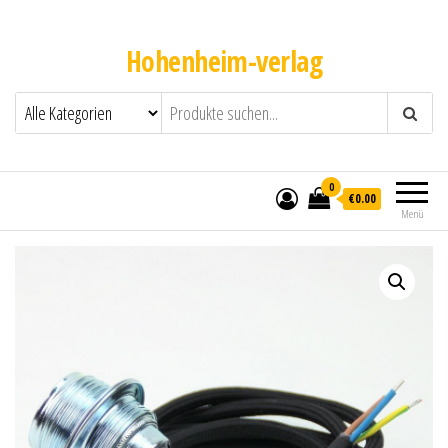
Hohenheim-verlag
0
€0.00
Menü