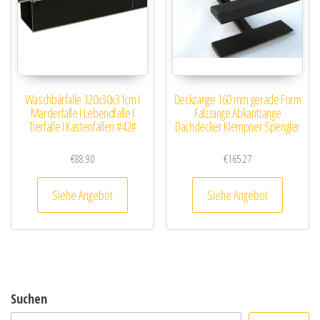
Waschbärfalle 120x30x31cm I
Deckzange 160 mm gerade Form
Marderfalle I Lebendfalle I
Falzzange Abkantzange
Tierfalle I Kastenfallen #42#
Dachdecker Klempner Spengler
€
88.90
€
165.27
Siehe Angebot
Siehe Angebot
Suchen