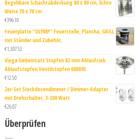
Begehbare Schachtabdeckung 80 x 80 cm, lichte
Weite 70 x 70 cm
€
396.10
Feuerplatte "OLYMP" Feuerstelle, Plancha, GRILL
mit Ständer und Zubehör,
€
1,307.52
Viega Siebeinsatz Stopfen 82 mm Ablaufsieb
Ablaufstopfen Ventilstopfen 680695
€
12.50
2er-Set Steckdosendimmer / Dimmer-Adapter
mit Drehschalter, 3-200 Watt
€
26.07
Überprüfen
zzzzz