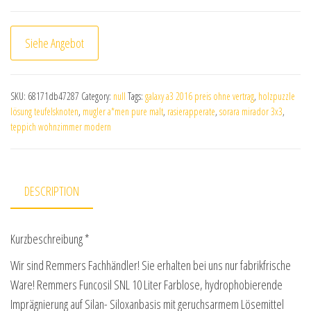
Siehe Angebot
SKU:
68171db47287
Category:
null
Tags:
galaxy a3 2016 preis ohne vertrag
,
holzpuzzle
lösung teufelsknoten
,
mugler a*men pure malt
,
rasierapperate
,
sorara mirador 3x3
,
teppich wohnzimmer modern
DESCRIPTION
Kurzbeschreibung *
Wir sind Remmers Fachhändler! Sie erhalten bei uns nur fabrikfrische
Ware! Remmers Funcosil SNL 10 Liter Farblose, hydrophobierende
Imprägnierung auf Silan- Siloxanbasis mit geruchsarmem Lösemittel