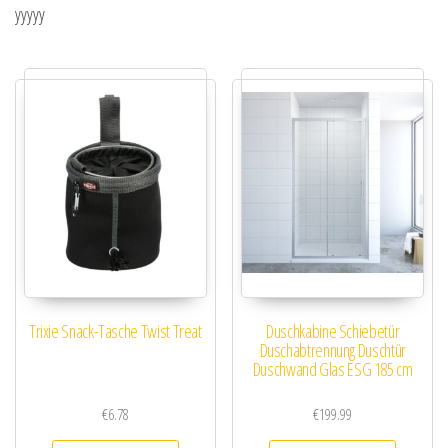
yyyyy
Trixie Snack-Tasche Twist Treat
Duschkabine Schiebetür
Duschabtrennung Duschtür
Duschwand Glas ESG 185 cm
€
6.78
€
199.99