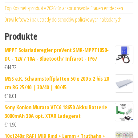
Top Kosmetikprodukte 2026 für anspruchsvolle Frauen entdecken
Drzwi loftowe i balustrady do schodów policzkowych nakładanych
Produkte
MPPT Solarladeregler preVent SMR-MPPT1050-
DC - 12V / 10A - Bluetooth/ Infrarot - IP67
€
44.72
MSS e.K. Schaumstoffplatten 50 x 200 x 2 bis 20
cm RG 25/40 | 30/40 | 40/45
€
18.01
Sony Konion Murata VTC6 18650 Akku Batterie
3000mAh 30A opt. XTAR Ladegerät
€
11.90
10x1240g RAFI MIX Rind + Lamm + Truthahn +