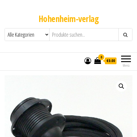
Hohenheim-verlag
0
€0.00
Menü