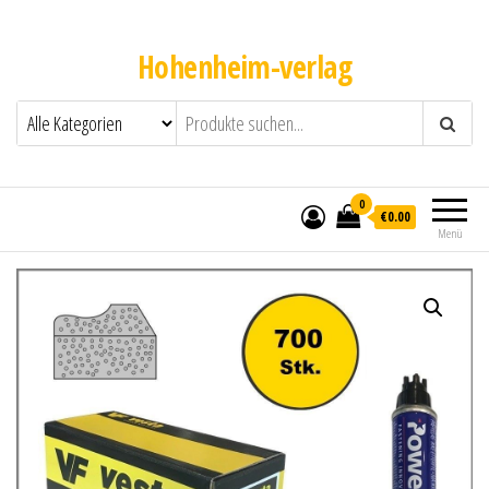
Hohenheim-verlag
0
€0.00
Menü