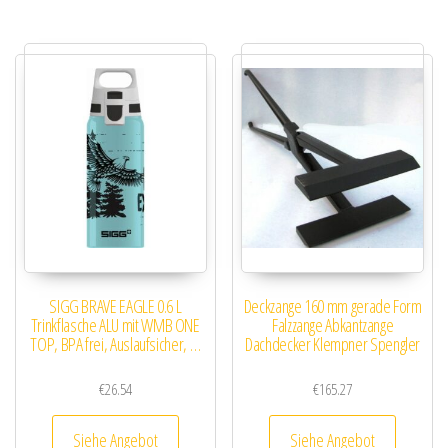
SIGG BRAVE EAGLE 0.6 L
Deckzange 160 mm gerade Form
Trinkflasche ALU mit WMB ONE
Falzzange Abkantzange
TOP, BPA frei, Auslaufsicher, …
Dachdecker Klempner Spengler
€
26.54
€
165.27
Siehe Angebot
Siehe Angebot