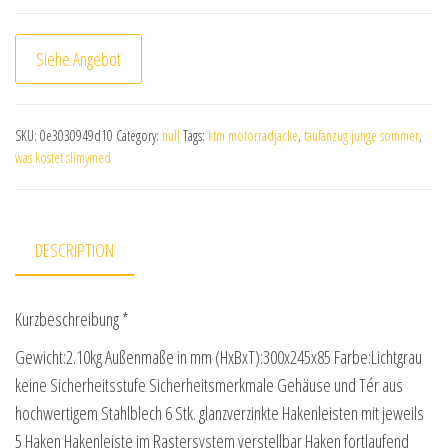
Siehe Angebot
SKU:
0e3030949d10
Category:
null
Tags:
ktm motorradjacke
,
taufanzug junge sommer
,
was kostet slimymed
DESCRIPTION
Kurzbeschreibung *
Gewicht:2.10kg Außenmaße in mm (HxBxT):300x245x85 Farbe:Lichtgrau
keine Sicherheitsstufe Sicherheitsmerkmale Gehäuse und Tér aus
hochwertigem Stahlblech 6 Stk. glanzverzinkte Hakenleisten mit jeweils
5 Haken Hakenleiste im Rastersystem verstellbar Haken fortlaufend