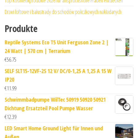
Top Kosmetikprodukte 2026 für anspruchsvolle Frauen entdecken
Drzwi loftowe i balustrady do schodów policzkowych nakładanych
Produkte
Reptile Systems Eco T5 Unit Ferguson Zone 2 |
24 Watt | 570 cm | Terrarium
€
56.75
SELF SLT15-12VF-2S 12 V/ DC/0-1,25 A 1,25 A 15 W
IP20
€
11.99
Schwimmbadpumpe WilTec 50919 50920 50921
Dichtung Ersatzteil Pool Pumpe Wasser
€
12.39
LED Smart Home Ground Light für Innen und
Außen