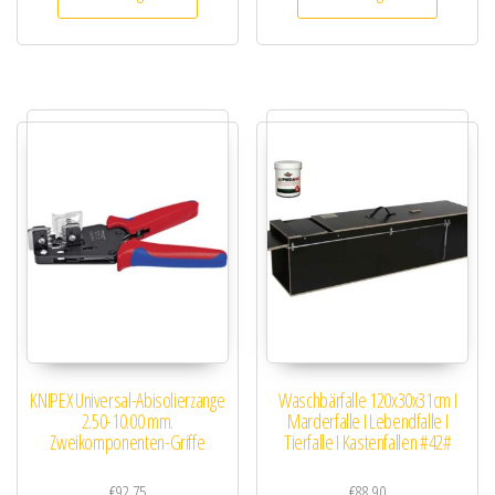
KNIPEX Universal-Abisolierzange
Waschbärfalle 120x30x31cm I
2.50-10.00 mm.
Marderfalle I Lebendfalle I
Zweikomponenten-Griffe
Tierfalle I Kastenfallen #42#
€
92.75
€
88.90