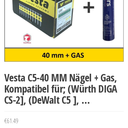
Vesta C5-40 MM Nägel + Gas,
Kompatibel für; (Würth DIGA
CS-2], (DeWalt C5 ], …
€
61.49