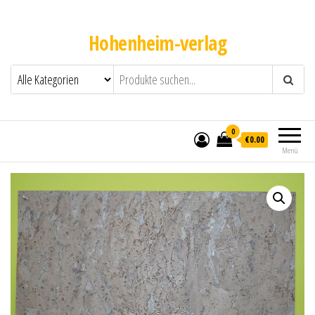
Hohenheim-verlag
0
€0.00
Menü