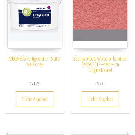
MEGA 805 Fertigkleister 15 Liter
Baumwollputz Wolcolor kaminrot
weiß opak
Farbe 2012 – fein – im
Originalbeutel
€
41.29
€
55.95
Siehe Angebot
Siehe Angebot