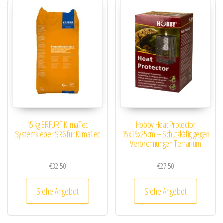
15 kg ERFURT KlimaTec
Hobby Heat Protector
Systemkleber SR6 für KlimaTec
15x15x25cm – Schutzkäfig gegen
Verbrennungen Terrarium
€
32.50
€
27.50
Siehe Angebot
Siehe Angebot