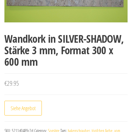
Wandkork in SILVER-SHADOW,
Stärke 3 mm, Format 300 x
600 mm
€
29.95
Siehe Angebot
SKU:
5211d0489c2d
Category:
Sonstige
Tags:
hakenschrauber
,
töpfchen farbe
,
vom