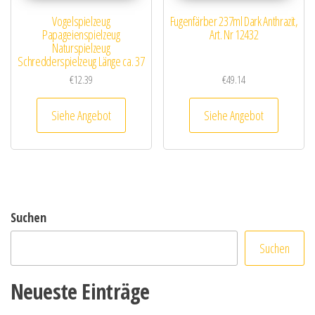
Vogelspielzeug
Fugenfärber 237ml Dark Anthrazit,
Papageienspielzeug
Art. Nr 12432
Naturspielzeug
Schredderspielzeug Länge ca. 37
cm
€
12.39
€
49.14
Siehe Angebot
Siehe Angebot
Suchen
Suchen
Neueste Einträge