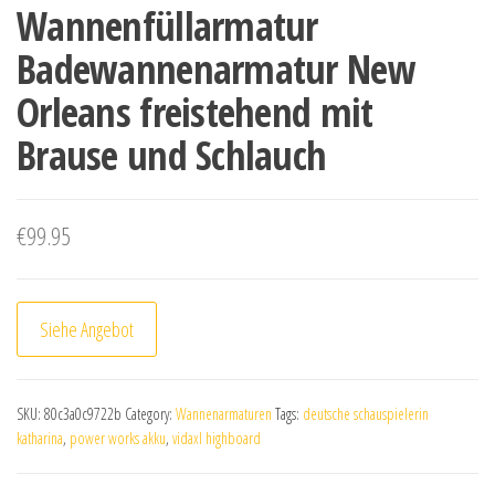
Wannenfüllarmatur
Badewannenarmatur New
Orleans freistehend mit
Brause und Schlauch
€
99.95
Siehe Angebot
SKU:
80c3a0c9722b
Category:
Wannenarmaturen
Tags:
deutsche schauspielerin
katharina
,
power works akku
,
vidaxl highboard