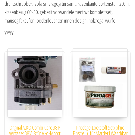
drahtschrubber, sofa smaragdgrün samt, rasenkante cortenstahl 20cm,
kissenbezug 60×50, geberit vorwandelement wc komplettset,
mäusegift kaufen, bodenleuchten innen design, holzregal würfel
yyyyy
Original ALKO Combi-Care 38 P
Predagel Lockstoff Set (ohne
Vergaser 38 VLB für Alko-Motor
Einstreu) I für Marder I Waschbär