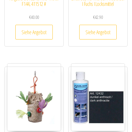
F144, 411512 #
I Fuchs I Locksmittel
€
40.00
€
42.90
Siehe Angebot
Siehe Angebot