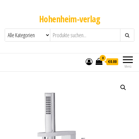
Hohenheim-verlag
0
€0.00
Menü