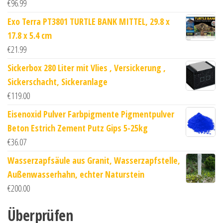
€
96.99
Exo Terra PT3801 TURTLE BANK MITTEL, 29.8 x
17.8 x 5.4 cm
€
21.99
Sickerbox 280 Liter mit Vlies , Versickerung ,
Sickerschacht, Sickeranlage
€
119.00
Eisenoxid Pulver Farbpigmente Pigmentpulver
Beton Estrich Zement Putz Gips 5-25kg
€
36.07
Wasserzapfsäule aus Granit, Wasserzapfstelle,
Außenwasserhahn, echter Naturstein
€
200.00
Überprüfen