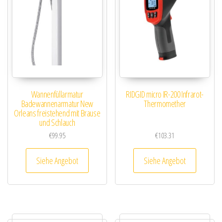
Wannenfüllarmatur
RIDGID micro IR-200 Infrarot-
Badewannenarmatur New
Thermomether
Orleans freistehend mit Brause
und Schlauch
€
99.95
€
103.31
Siehe Angebot
Siehe Angebot