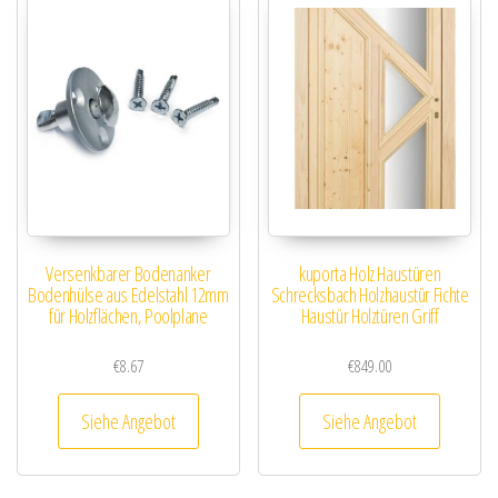
Versenkbarer Bodenanker
kuporta Holz Haustüren
Bodenhülse aus Edelstahl 12mm
Schrecksbach Holzhaustür Fichte
für Holzflächen, Poolplane
Haustür Holztüren Griff
€
8.67
€
849.00
Siehe Angebot
Siehe Angebot