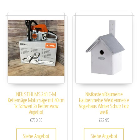
NEU STIHL MS 241 C-M
Nistkasten Blaumeise
Kettensäge Motorsäge mit 40 cm
Haubenmeise Weidenmeise
1x Schwert 2x Ketten wow
Vogelhaus Winter Schutz Holz
Angebot
weiß
€
780.00
€
22.95
Siehe Angebot
Siehe Angebot