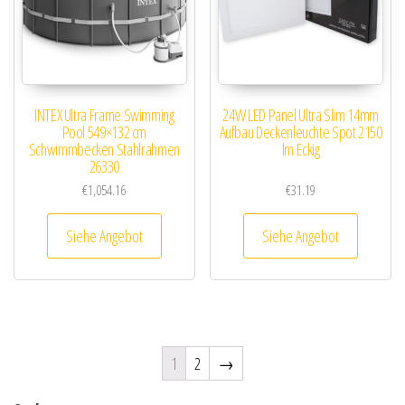
INTEX Ultra Frame Swimming
24W LED Panel Ultra Slim 14mm
Pool 549×132 cm
Aufbau Deckenleuchte Spot 2150
Schwimmbecken Stahlrahmen
lm Eckig
26330
€
1,054.16
€
31.19
Siehe Angebot
Siehe Angebot
1
2
→