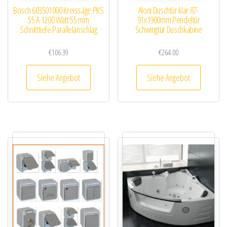
Bosch 603501000 Kreissäge PKS
Aloni Duschtür klar 87-
55 A 1200 Watt 55 mm
91x1900mm Pendeltür
Schnitttiefe Parallelanschlag
Schwingtür Duschkabine
€
106.39
€
264.00
Siehe Angebot
Siehe Angebot