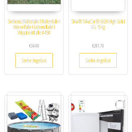
Siebenschläferfalle I Rattenfalle I
Sika® SikaCor® 6630 High Solid
Wieselfalle I Lebendfalle I
EG 15 kg
Wippbrettfalle #49#
€
34.90
€
281.70
Siehe Angebot
Siehe Angebot