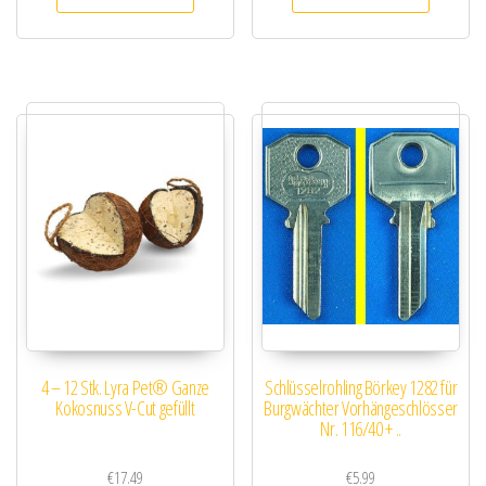
4 – 12 Stk. Lyra Pet® Ganze
Schlüsselrohling Börkey 1282 für
Kokosnuss V-Cut gefüllt
Burgwächter Vorhängeschlösser
Nr. 116/40 + ..
€
17.49
€
5.99