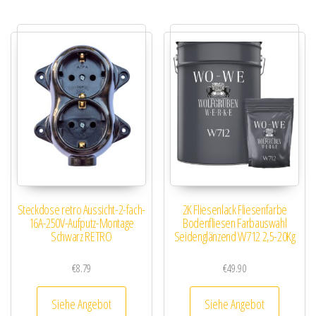
Steckdose retro Aussicht-2-fach-
2K Fliesenlack Fliesenfarbe
16A-250V-Aufputz-Montage
Bodenfliesen Farbauswahl
Schwarz RETRO
Seidenglänzend W712 2,5-20Kg
€
8.79
€
49.90
Siehe Angebot
Siehe Angebot