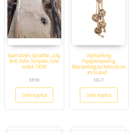
Baumscheibe, Epoxidharz, astig,
Vogelspielzeug
Brett, Bohle, Tischplatte, Eiche
Papageienspielzeug
rustikal, 100 DIY
Naturspielzeug aus Kokosnüssen
am Sisalseil …
€
39.90
€
36.17
Siehe Angebot
Siehe Angebot