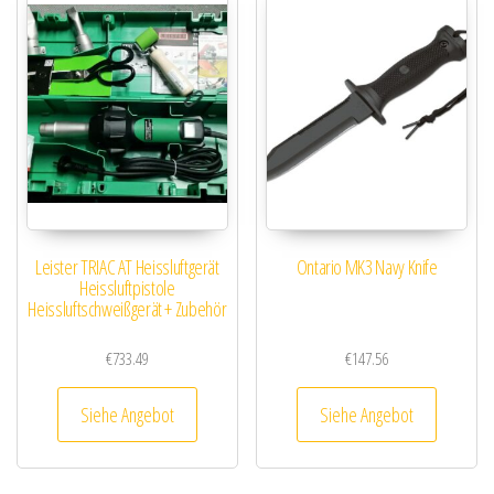
Leister TRIAC AT Heissluftgerät
Ontario MK3 Navy Knife
Heissluftpistole
Heissluftschweißgerät + Zubehör
€
733.49
€
147.56
Siehe Angebot
Siehe Angebot