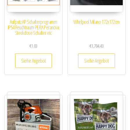
Aufputz AP Schalterprogramm
Whirlpool Milano 172x172cm
IP54 Feuchtraum PERA Peranova
Steckdose Schalter etc
€
1.03
€
1,704.43
Siehe Angebot
Siehe Angebot