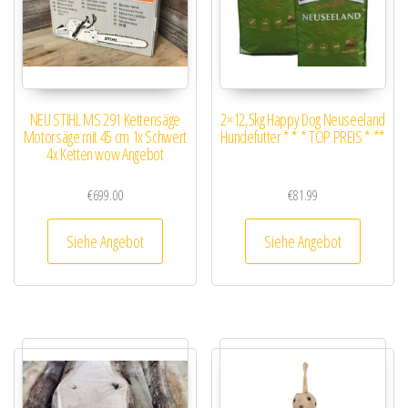
NEU STIHL MS 291 Kettensäge
2×12,5kg Happy Dog Neuseeland
Motorsäge mit 45 cm 1x Schwert
Hundefutter * * * TOP PREIS * **
4x Ketten wow Angebot
€
699.00
€
81.99
Siehe Angebot
Siehe Angebot