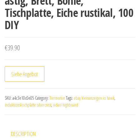
astig, Brett, Bohle,
Tischplatte, Eiche rustikal, 100
DIY
€
39.90
Siehe Angebot
SKU:
a4c3e10c0e05
Category:
Tiermotive
Tags:
ebay kleinanzeigen io hawk
,
induktionskochplatte silvercrest
,
vidaxl highboard
DESCRIPTION