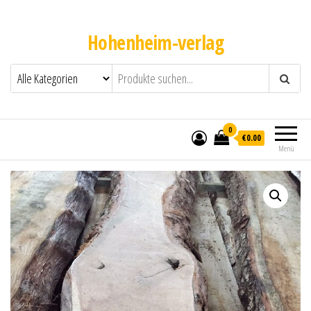
Hohenheim-verlag
0
€0.00
Menü