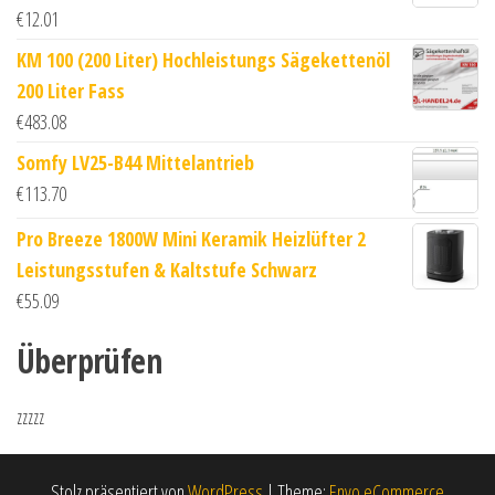
€
12.01
KM 100 (200 Liter) Hochleistungs Sägekettenöl
200 Liter Fass
€
483.08
Somfy LV25-B44 Mittelantrieb
€
113.70
Pro Breeze 1800W Mini Keramik Heizlüfter 2
Leistungsstufen & Kaltstufe Schwarz
€
55.09
Überprüfen
zzzzz
Stolz präsentiert von
WordPress
|
Theme:
Envo eCommerce