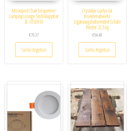
Moonpod Chair bequemer
Crystalyx Garlyx zur
Camping Lounge Stuhl klappbar
Insektenabwehr
ZE-0150910
Ergänzungsfuttermittel Schafe
Rinder 22,5 kg
€
70.37
€
54.49
Siehe Angebot
Siehe Angebot