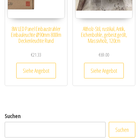
8W LED Panel Einbaustrahler
Altholz-Stil, rustikal, Antik,
Einbauleuchte Ø90mm 800lm
Eichenbohle, gebeizt geölt,
Deckenleuchte Rund
Massivholz, 120cm
€
21.33
€
69.00
Siehe Angebot
Siehe Angebot
Suchen
Suchen