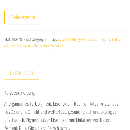
Siehe Angebot
SKU:
f8f0948183ad
Category:
null
Tags:
ay yildiz kette
,
gewächshausfolie uv 10
,
makita
akku set 18 v
,
rattantische
,
studex system 75
DESCRIPTION
Kurzbeschreibung
Anorganisches Farbpigment, Eisenoxid – Rot – ein Mischkristall aus
Fe2O3 und FeO, licht-und wetterfest, gesundheitlich und ökologisch
unschädlich. Pigmentpulver Eisenoxid zum Einfärben von Beton,
Zement, Putz, Gips, Harz, Estrich uvm…