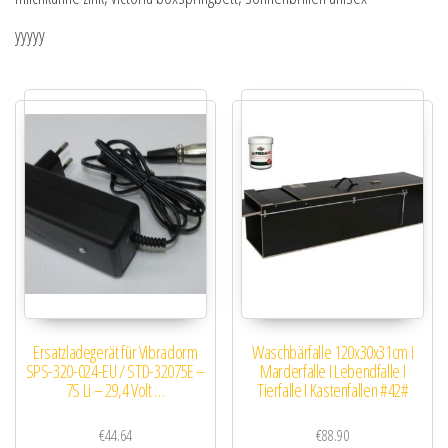
yyyyy
Ersatzladegerät für Vibradorm
Waschbärfalle 120x30x31cm I
SPS-320-024-EU / STD-32075E –
Marderfalle I Lebendfalle I
7S Li – 29,4 Volt …
Tierfalle I Kastenfallen #42#
€
44.64
€
88.90