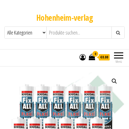
Hohenheim-verlag
0
€0.00
Menü