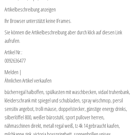
Artikelbeschreibung anzeigen
Ihr Browser unterstützt keine IFrames.
Sie können die Artikelbeschreibung aber durch klick auf diesen Link
aufrufen.
Artikel Nr.:
0092636477
Melden |
Ähnlichen Artikel verkaufen
bücherregal halboffen, spülkasten mit waschbecken, vidaxl truhenbank,
kleiderschrank mit spiegel und schubladen, spray wischmop, persil
sensitiv angebot, trolli mäuse, doppelstecker, günstige energy drinks,
silberlöffel 800, weißer bürostuhl, sport pullover herren,
nähmaschinen direkt, metall regal weiß, tz 4k 14 gebraucht kaufen,
milchkanne zink, victoria boxspringbett, sonnenbrillen unisex