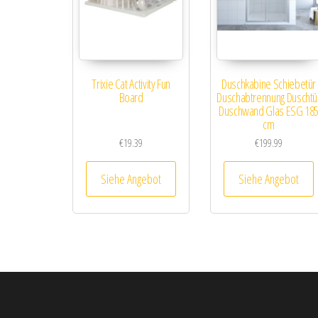
Trixie Cat Activity Fun
Duschkabine Schiebetür
Board
Duschabtrennung Duschtü
Duschwand Glas ESG 18
cm
€
19.39
€
199.99
Siehe Angebot
Siehe Angebot