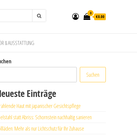
0
€0.00
ÖR & AUSSTATTUNG
uchen
Suchen
eueste Einträge
rahlende Haut mit japanischer Gesichtspflege
elstahl statt Abriss: Schornstein nachhaltig sanieren
llläden: Mehr als nur Lichtschutz für Ihr Zuhause