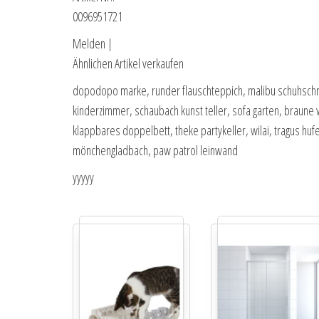
0096951721
Melden |
Ähnlichen Artikel verkaufen
dopodopo marke, runder flauschteppich, malibu schuhschran
kinderzimmer, schaubach kunst teller, sofa garten, braune
klappbares doppelbett, theke partykeller, wilai, tragus hu
mönchengladbach, paw patrol leinwand
yyyyy