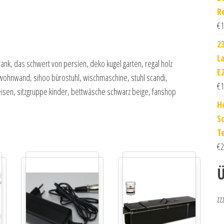
R
€
1
2
L
k, das schwert von persien, deko kugel garten, regal holz
E
 wohnwand, sihoo bürostuhl, wischmaschine, stuhl scandi,
€
1
feisen, sitzgruppe kinder, bettwäsche schwarz beige, fanshop
H
S
T
€
2
Ü
zz