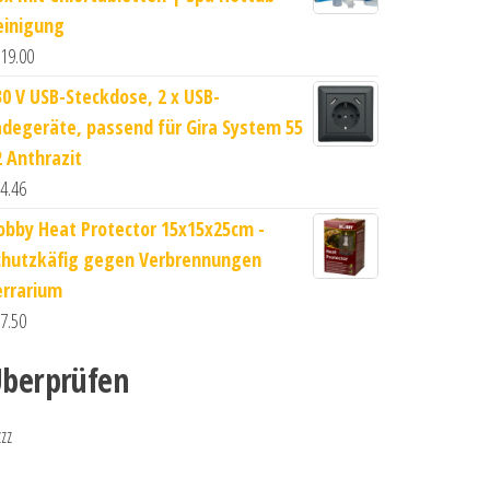
einigung
19.00
30 V USB-Steckdose, 2 x USB-
adegeräte, passend für Gira System 55
2 Anthrazit
4.46
obby Heat Protector 15x15x25cm -
chutzkäfig gegen Verbrennungen
errarium
7.50
berprüfen
zzz