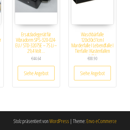
Ersatzladegerät für
Waschbärfalle
r
Vibradorm SPS-320-024-
120x30x31cm I
5
EU / STD-32075E – 7S Li –
Marderfalle I Lebendfalle I
29,4 Volt …
Tierfalle I Kastenfallen
#42#
€
44.64
€
88.90
Siehe Angebot
Siehe Angebot
Stolz präsentiert von
WordPress
|
Theme:
Envo eCommerce