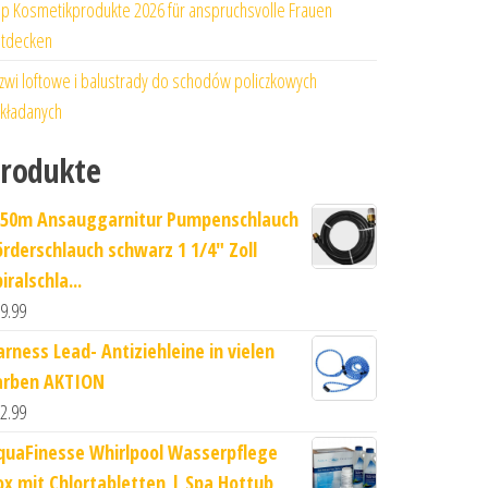
p Kosmetikprodukte 2026 für anspruchsvolle Frauen
tdecken
zwi loftowe i balustrady do schodów policzkowych
kładanych
rodukte
-50m Ansauggarnitur Pumpenschlauch
örderschlauch schwarz 1 1/4" Zoll
iralschla...
9.99
arness Lead- Antiziehleine in vielen
arben AKTION
2.99
quaFinesse Whirlpool Wasserpflege
ox mit Chlortabletten | Spa Hottub