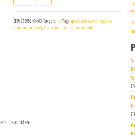
To
en
SKU:
25685240fd83
Category:
null
Tags:
apolda strickwaren
,
engelbert
Dr
strauss hosen kinder
,
fahrrad hera
,
jtc fernseher 48 zoll
na
P
1
F
Sp
€
5
H
F
€
3
sen Link aufrufen.
A
B