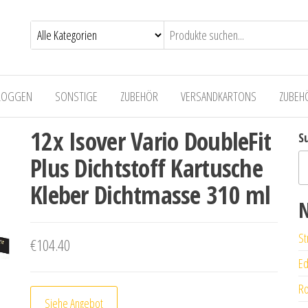
LOGGEN
SONSTIGE
ZUBEHÖR
VERSANDKARTONS
ZUBEH
12x Isover Vario DoubleFit
S
Plus Dichtstoff Kartusche
Kleber Dichtmasse 310 ml
N
St
€
104.40
Ed
Ro
Siehe Angebot