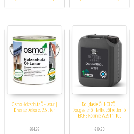
Osmo Holzschutz Öl-Lasur |
Douglasie ÖL HOLZÖL
Diverse Dekore, 2,5 Liter
Douglasienöl Hartholzöl Zedernöl
EICHE Robinie W291 1-10L
€
84.99
€
19.90