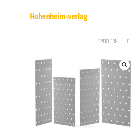
Hohenheim-verlag
SPEICHERN
B