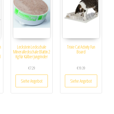
m
Leckstein Leckschale
Trixie Cat Activity Fun
Mineralleckschale Blattin 2
Board
d
Kg für Kälber Jungrinder
€
7.29
€
19.39
Siehe Angebot
Siehe Angebot