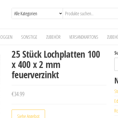
LOGGEN
SONSTIGE
ZUBEHÖR
VERSANDKARTONS
ZUBEH
25 Stück Lochplatten 100
S
x 400 x 2 mm
feuerverzinkt
N
St
€
34.99
Ed
Ro
Siehe Angebot