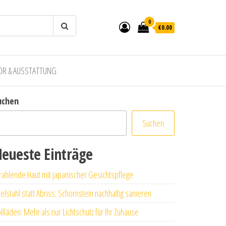
0
€0.00
ÖR & AUSSTATTUNG
uchen
Suchen
eueste Einträge
rahlende Haut mit japanischer Gesichtspflege
elstahl statt Abriss: Schornstein nachhaltig sanieren
llläden: Mehr als nur Lichtschutz für Ihr Zuhause