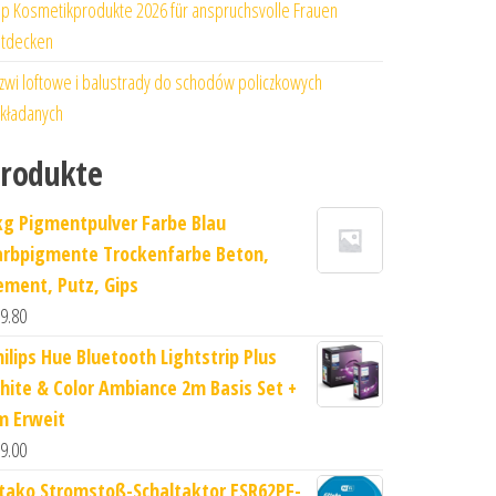
p Kosmetikprodukte 2026 für anspruchsvolle Frauen
tdecken
zwi loftowe i balustrady do schodów policzkowych
kładanych
rodukte
kg Pigmentpulver Farbe Blau
arbpigmente Trockenfarbe Beton,
ement, Putz, Gips
9.80
hilips Hue Bluetooth Lightstrip Plus
hite & Color Ambiance 2m Basis Set +
m Erweit
9.00
ltako Stromstoß-Schaltaktor ESR62PF-