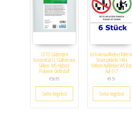
OTTO Glättmittel
6 X Folienaufkleber Bitte i
Konzentrat 5 L Glätten von
Sitzen pinkeln 148 x
Silikon- MS-Hybrid-
104mm Aufkleber WC Ba
Polymer-Dichtstoff
Auf-517
€
56.95
€
9.51
Siehe Angebot
Siehe Angebot