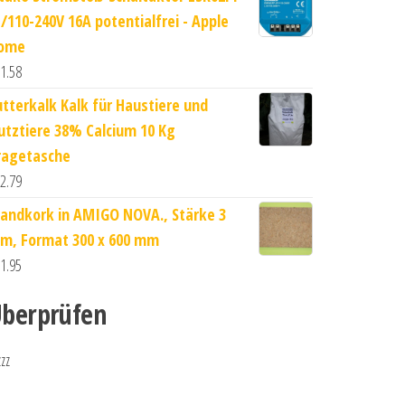
P/110-240V 16A potentialfrei - Apple
ome
1.58
utterkalk Kalk für Haustiere und
utztiere 38% Calcium 10 Kg
ragetasche
2.79
andkork in AMIGO NOVA., Stärke 3
m, Format 300 x 600 mm
1.95
berprüfen
zzz