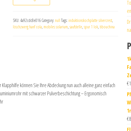
To
en
SKU:
4a92cdc8e016
Category:
null
Tags:
induktionskochplatte silvercrest
,
Dr
löschzwerg hanf cola
,
mobiles solarium
,
saufstelle
,
spur 1 lok
,
tibouchina
na
P
1
F
Z
€
1
er Klapphilfe können Sie Ihre Abdeckung nun auch alleine ganz einfach
luminiumrohr mit schwarzer Pulverbeschichtung – Ergonomisch
P
hr
W
1
€
8
E