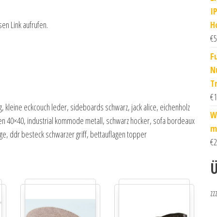
I
H
sen Link aufrufen.
€
5
F
N
T
€
1
g, kleine eckcouch leder, sideboards schwarz, jack alice, eichenholz
W
hen 40×40, industrial kommode metall, schwarz hocker, sofa bordeaux
m
ige, ddr besteck schwarzer griff, bettauflagen topper
€
2
Ü
zz