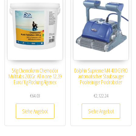
5Kg Chemoform Chemoclor
Dolphin Supreme M4 400 GYRO
Multitabs 200Gr. All in one 12,39
automatischer Staubsauger
Euro/ Kg Flockung Algenex
Poolreiniger Poolroboter
€
64.03
€
2,122.24
Siehe Angebot
Siehe Angebot