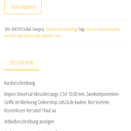
Siehe Angebot
SKU:
0f479353c8a0
Category:
Schwimmbeckenpflege
Tags:
barock esszimmerstühle
,
monster high figuren
,
vans authentic navy
DESCRIPTION
Kurzbeschreibung
Knipex Universal-Abisolierzange 2.50-10.00 mm. Zweikomponenten-
Griffe im Werkzeug Onlineshop svh24.de kaufen. Ihre Vorteile:
Kostenloser Versand ? Kauf au
Artikelbeschreibung anzeigen