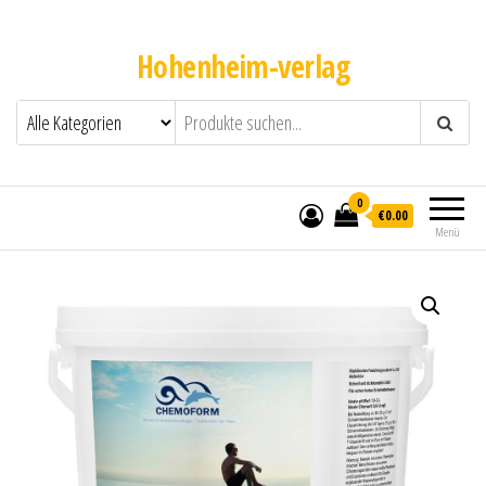
Hohenheim-verlag
0
€0.00
Menü