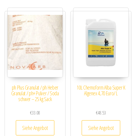
ph Plus Granulat / ph Heber
10L Chemoform Alba Super K
Granulat / ph+ Pulver / Soda
Algenex 4,70 Euro/ L
schwer – 25 kg Sack
€
33.08
€
48.53
Siehe Angebot
Siehe Angebot