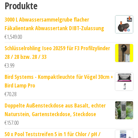
Produkte
3000 L Abwassersammelgrube flacher
Fäkalientank Abwassertank DIBT-Zulassung
€
1,549.00
Schlüsselrohling Iseo 20259 für F3 Profilzylinder
28 / 28 bzw. 28 / 33
€
3.99
Bird Systems - Kompaktleuchte für Vögel 30cm +
Bird Lamp Pro
€
70.28
Doppelte Außensteckdose aus Basalt, echter
Naturstein, Gartensteckdose, Steckdose
€
157.00
50 x Pool Teststreifen 5 in 1 für Chlor / pH /