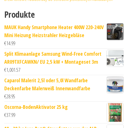
Produkte
MAUK Handy Smartphone Heater 400W 220-240V
Mini Heizung Heizstrahler Heizgebläse
€
14.99
Split Klimaanlage Samsung Wind-Free Comfort
AR09TXFCAWKN/ EU 2,5 kW + Montageset 3m
€
1,001.57
Caparol Malerit 2,5l oder 5,0l Wandfarbe
Deckenfarbe Malerweiß Innenwandfarbe
€
28.95
Oscorna-BodenAktivator 25 kg
€
37.99