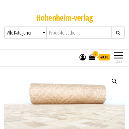
Hohenheim-verlag
0
€0.00
Menü