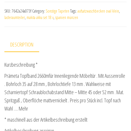
SKU:
7642a24a073f
Category:
Sonstige Tapeten
Tags:
aufsatzwaschbecken oval klein
,
laderaumteiler
,
makita akku set 18 v
,
spanien münzen
DESCRIPTION
Kurzbeschreibung *
Prämeta Topfband 2660mfür Innenliegende Möbeltür . Mit Aussenrolle
. Bohrloch 35 auf 28 mm , Bohrlochtiefe 13 mm . Wahlweise mit
Scharniertopf Schraublochabstand Mitte – Mitte 45 oder 52 mm . Mat.
Spritzguß , Oberflöche mattvernickelt . Preis pro Stück incl. Topf nach
Wahl …. Mehr
* maschinell aus der Artikelbeschreibung erstellt
Artikelbeschreibung anzeigen