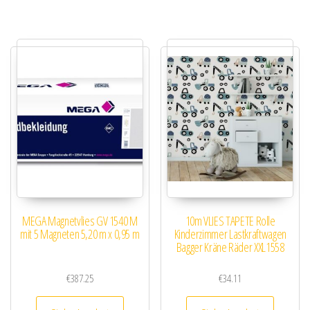
MEGA Magnetvlies GV 1540 M
10m VLIES TAPETE Rolle
mit 5 Magneten 5,20 m x 0,95 m
Kinderzimmer Lastkraftwagen
Bagger Kräne Räder XXL1558
€
387.25
€
34.11