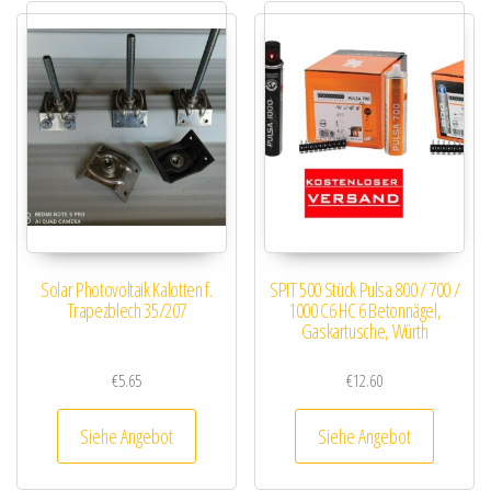
Solar Photovoltaik Kalotten f.
SPIT 500 Stück Pulsa 800 / 700 /
Trapezblech 35/207
1000 C6 HC 6 Betonnägel,
Gaskartusche, Würth
€
5.65
€
12.60
Siehe Angebot
Siehe Angebot