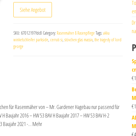
To
Siehe Angebot
en
Dr
na
SKU:
67012197fdc8
Category:
Rasenmäher & Rasenpflege
Tags:
akku
winkelschleifer parkside
,
cerruti si
,
stövchen glas massiv
,
the tragedy of lord
P
george
S
c
€
1
B
M
€
1
en für Rasenmäher von – Mr. Gardener Hagebau nur passend für
V H Baujahr 2016 – HW 53 BAV H Baujahr 2017 – HW 53 BAV H-2
A
 3 Baujahr 2021 -… Mehr
M
€
4