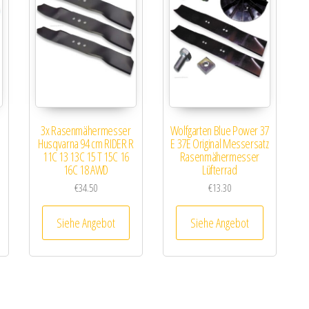
3x Rasenmähermesser
Wolfgarten Blue Power 37
Husqvarna 94 cm RIDER R
E 37E Original Messersatz
11C 13 13C 15 T 15C 16
Rasenmähermesser
16C 18 AWD
Lüfterrad
€
34.50
€
13.30
Siehe Angebot
Siehe Angebot