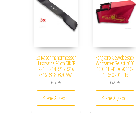
3x Rasenmähermesser
Fangkorb Gewebesack
Husqvarna 94 cm RIDER
Wolfgarten Select 4000
R213 R214 R215 R216
4600 11B-I1JD650 11C-
R316 R318 R320 AWD
J1JD650 2011-13
€
34.65
€
48.65
Siehe Angebot
Siehe Angebot