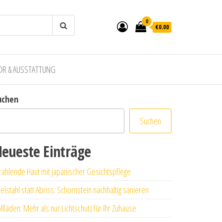
0
€0.00
ÖR & AUSSTATTUNG
uchen
Suchen
eueste Einträge
rahlende Haut mit japanischer Gesichtspflege
elstahl statt Abriss: Schornstein nachhaltig sanieren
llläden: Mehr als nur Lichtschutz für Ihr Zuhause