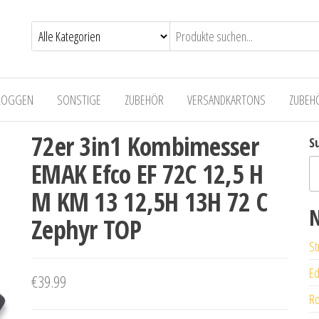
LOGGEN
SONSTIGE
ZUBEHÖR
VERSANDKARTONS
ZUBEH
72er 3in1 Kombimesser
S
EMAK Efco EF 72C 12,5 H
M KM 13 12,5H 13H 72 C
N
Zephyr TOP
St
Ed
€
39.99
Ro