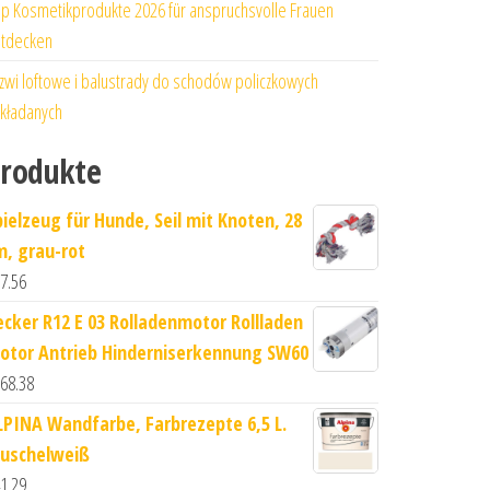
p Kosmetikprodukte 2026 für anspruchsvolle Frauen
tdecken
zwi loftowe i balustrady do schodów policzkowych
kładanych
rodukte
pielzeug für Hunde, Seil mit Knoten, 28
m, grau-rot
7.56
ecker R12 E 03 Rolladenmotor Rollladen
otor Antrieb Hinderniserkennung SW60
68.38
LPINA Wandfarbe, Farbrezepte 6,5 L.
uschelweiß
1.29