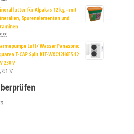
ineralfutter für Alpakas 12 kg - mit
ineralien, Spurenelementen und
itaminen
9.99
ärmepumpe Luft/ Wasser Panasonic
quarea T-CAP Split KIT-WXC12H6E5 12
W 230 V
,751.07
berprüfen
zzz