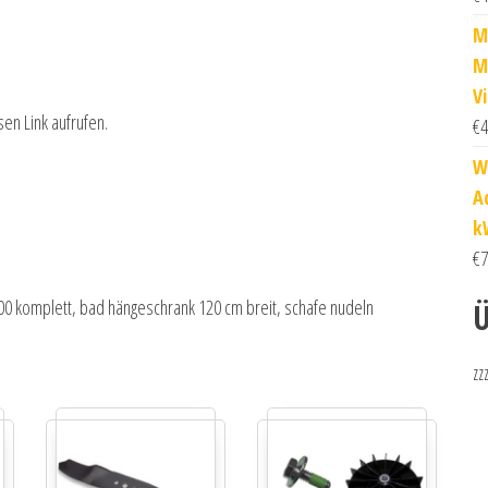
M
M
V
sen Link aufrufen.
€
4
W
A
k
€
7
200 komplett, bad hängeschrank 120 cm breit, schafe nudeln
Ü
zz